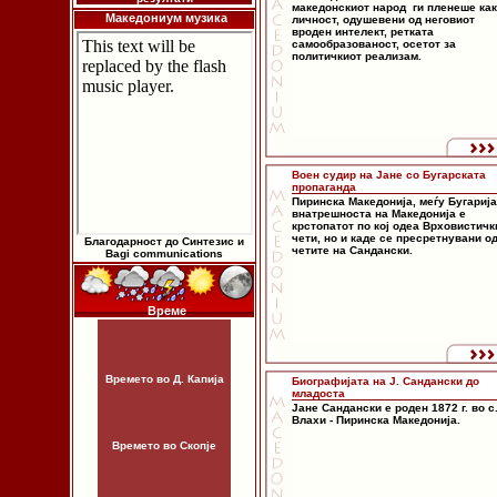
македонскиот народ ги пленеше ка
Македониум музика
личност, одушевени од неговиот
вроден интелект, ретката
самообразованост, осетот за
политичкиот реализам.
Воен судир на Јане со Бугарската
пропаганда
Пиринска Македонија, меѓу Бугарија
внатрешноста на Македонија е
крстопатот по кој одеа Врховистичк
чети, но и каде се пресретнувани о
Благодарност до Синтезис и
четите на Сандански.
Bagi communications
Време
Времето во Д. Капија
Биографијата на Ј. Сандански до
младоста
Јане Сандански е роден 1872 г. во с
Влахи - Пиринска Македонија.
Времето во Скопје