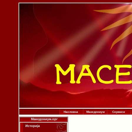
Насловна
Македониум
Сервиси
Македониум.орг
Историја