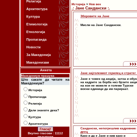
Религија
Историја
>
Нов век
.: Јане Сандански :.
Архитектура
Зборовите на Јане
Култура
Етимологија
Мисли на Јане Сандански.
Етнологија
Пропаганда
Новости
За Македонија
Македонизам
Анкета
Јане најголемиот герилец и стратег
Македониум прашува
Јане е човек од акција, затоа и обу
Што сакате да читате на
на кадрите за борба низ брзите акц
Македониум?
на кои не можеле и големи Турски
воени единици да им парираат.
Историја
Пропаганда
Религија
Дали знаевте дека?
Култура
Архитектура
Сандански, непогрешлив кадровник 
деец
Вкупно гласови : 11112
Како и да е Јане и нив како и
резултати