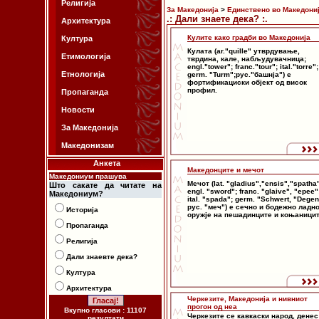
Религија
За Македонија
>
Единствено во Македони
.: Дали знаете дека? :.
Архитектура
Кулите како градби во Македонија
Култура
Кулата (ar."quille" утврдување,
Етимологија
тврдина, кале, набљудувачница;
engl."tower"; franc."tour"; ital."torre";
Етнологија
germ. "Turm";рус."башнја") е
фортификациски објект од висок
профил.
Пропаганда
Новости
За Македонија
Македонизам
Анкета
Македонците и мечот
Македониум прашува
Мечот (lat. "gladius","ensis","spatha
Што сакате да читате на
engl. "sword"; franc. "glaive", "epee"
Македониум?
ital. "spada"; germ. "Schwert, "Degen
рус. "меч") е сечно и бодежно ладн
Историја
оружје на пешадинците и коњаницит
Пропаганда
Религија
Дали знаевте дека?
Култура
Архитектура
Черкезите, Македонија и нивниот
прогон од неа
Вкупно гласови : 11107
Черкезите се кавкаски народ, денес
резултати