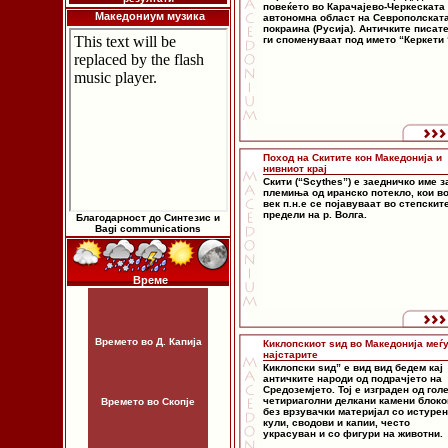
повеќето во Карачајево-Черкеската
Македониум музика
автономна област на Севрополскат
покраина (Русија). Античките писат
ги споменуваат под името “Керкети 
Поход на Скитите кон Македонија и
нивниот крај
Скити (“Scythes”) е заедничко име з
племиња од иранско потекло, кои в
век п.н.е се појавуваат во степскит
предели на р. Волга.
Благодарност до Синтезис и
Bagi communications
Време
Времето во Д. Капија
Киклопскиот ѕид во Македонија меѓ
најстарите
Киклопски ѕид” е вид вид бедем кај
античките народи од подрачјето на
Средоземјето. Тој е изграден од гол
четириаголни делкани камени блоко
Времето во Скопје
без врзувачки материјал со истуре
кули, сводови и капии, често
украсуван и со фигури на животни.