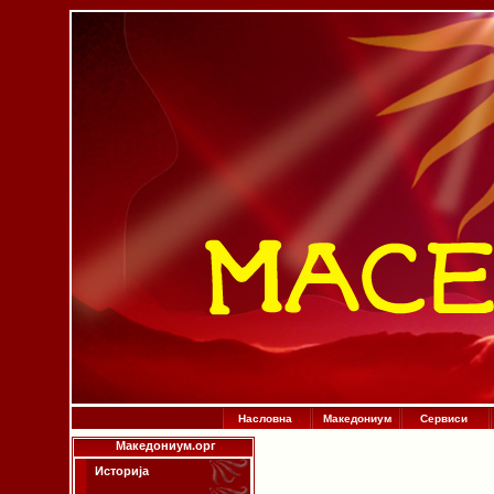
Насловна
Македониум
Сервиси
Македониум.орг
Историја