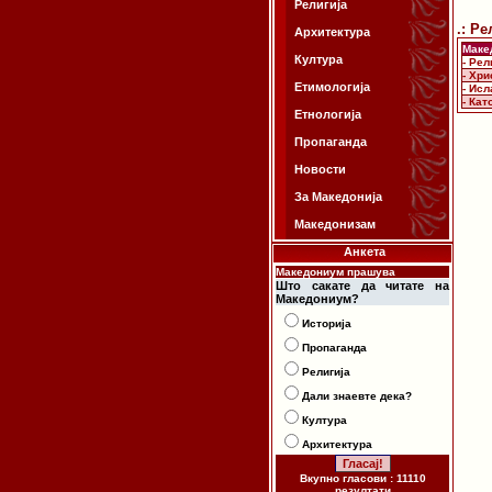
Религија
.: Ре
Архитектура
Маке
Култура
- Рел
- Хри
Етимологија
- Ис
- Кат
Етнологија
Пропаганда
Новости
За Македонија
Македонизам
Анкета
Македониум прашува
Што сакате да читате на
Македониум?
Историја
Пропаганда
Религија
Дали знаевте дека?
Култура
Архитектура
Вкупно гласови : 11110
резултати