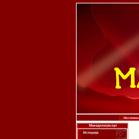
Насловна
Македониум.орг
Историја