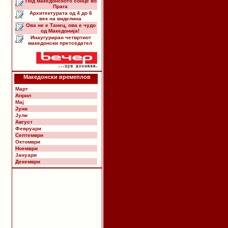
Под македонското сонце во
Прага
Архитектурата од 4 до 6
век на виделина
Ова не е Танец, ова е чудо
од Македонија!
Инаугуриран четвртиот
македонски претседател
Македонски времеплов
Март
Април
Мај
Јуни
Јули
Август
Февруари
Септември
Октомври
Ноември
Јануари
Декември