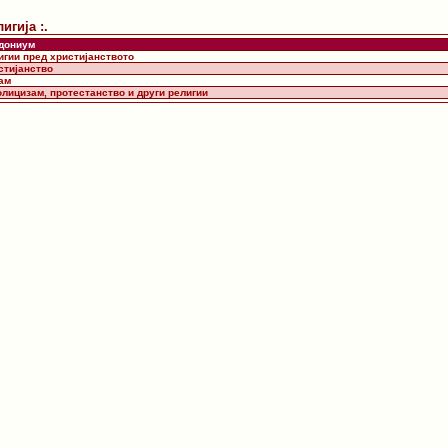
лигија :.
дониум
игии пред христијанството
стијанство
лам
олицизам, протестанство и други религии