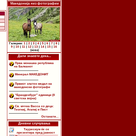
Македонија низ фотографии
Галерии:
1
|
2
|
3
|
4
|
5
|
6
|
7
|
8
|
9
|
10
|
11
|
12
|
13
|
14
|
15
|
16
(нова)
Дали знаевте дека...
Прва монашка република
на Балканот
--------------------------------
Минерал МАКЕДОНИТ
--------------------------------
Првиот златен медал на
македонски фотографи
--------------------------------
“Бранденбург” единици (II
светска војна)
--------------------------------
Св. мччка Васса со деца:
Теогниј, Агапиј и Пист
--------------------------------
Останати...
Дневни случувања
Тауресиум ќе се
презентира пред јавност