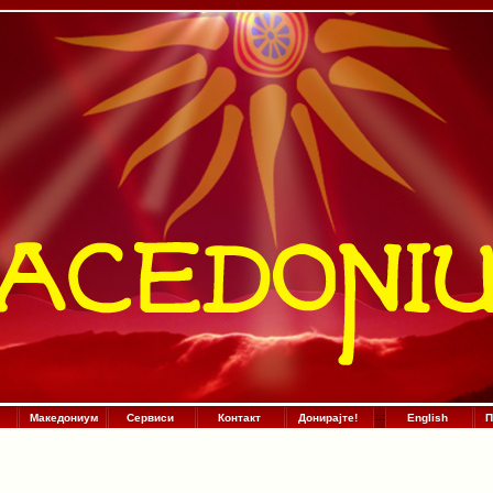
Македониум
Сервиси
Контакт
Донирајте!
:
.
:
English
П