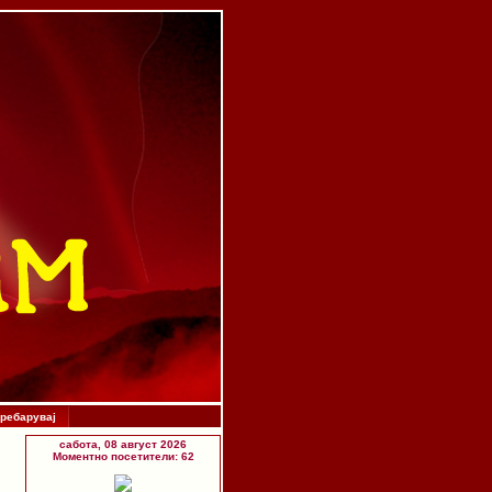
ребарувај
сабота, 08 август 2026
Моментно посетители: 62