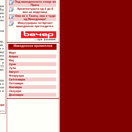
Под македонското сонце во
Прага
ков
Архитектурата од 4 до 6
Тој
век на виделина
мен
Ова не е Танец, ова е чудо
а и
од Македонија!
 но
Инаугуриран четвртиот
македонски претседател
ров
ер,
ма.
Македонски времеплов
е е
зад
Март
ата
Април
пак
Мај
и и
Јуни
 15
Јули
нес
Август
Февруари
Септември
оја
Октомври
а е
ров
Ноември
а и
Јануари
Декември
оре
пати