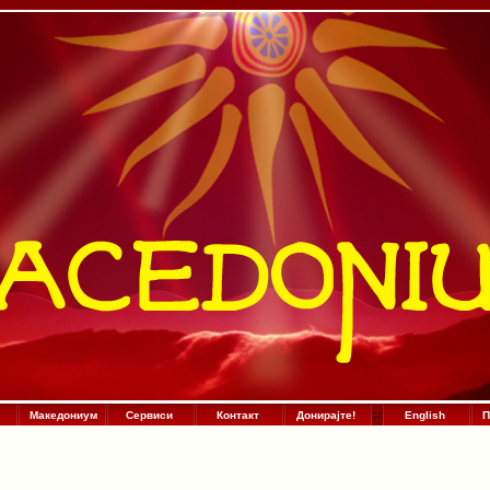
Македониум
Сервиси
Контакт
Донирајте!
:
.
:
English
П