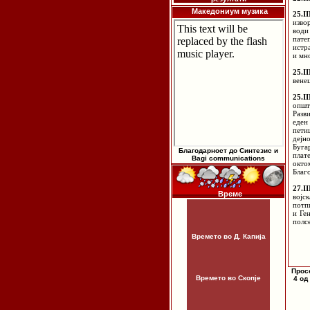
Македониум музика
25.I
изво
води
пате
истр
и мн
25.II
вене
25.I
општ
Разв
еден
пети
дејн
Буга
Благодарност до Синтезис и
плат
Bagi communications
окто
Благ
27.II
Време
војс
потп
и Ге
полс
Времето во Д. Капија
Прос
Времето во Скопје
4 од