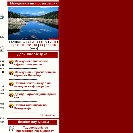
Македонија низ фотографии
ел.
Галерии:
1
|
2
|
3
|
4
|
5
|
6
|
7
|
8
|
9
|
10
|
11
|
12
|
13
|
14
|
15
|
16
а”,
(нова)
 91
Дали знаевте дека...
к и
Македонско писмо кое
р и
најдолго патуваше
ри-
--------------------------------
а и
Македонци – прогласени за
иот
херои на Нирнберг
--------------------------------
Првиот златен медал на
 на
македонски фотографи
 за
--------------------------------
јно
Дахија највисок јаничарски
чин
--------------------------------
тов
Првиот алпинизам во
под
Македонија
--------------------------------
Останати...
ков
ело
Дневни случувања
Тауресиум ќе се
презентира пред јавност