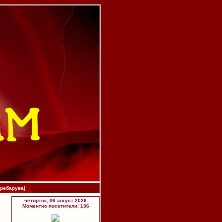
ребарувај
четврток, 06 август 2026
Моментно посетители: 136