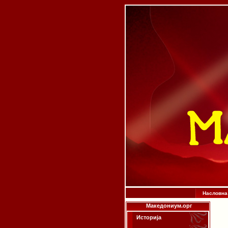
Насловна
Македониум.орг
Историја