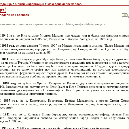
кедонија
>
Општи информации
>
Македонски времеплов
рт
подели на Facebook
ани кои се случиле низ времето поврзани со Македонија и Македонците.
II.1946 год
. во Битола умре Милтон Манаки, прв македонски и балкански филмски снимат
те снимки ги направи во 1905 год. Роден е во с. Авдела, Костурско, во 1880 год.
I.1993 год
. се урна авионот “Фокер 100” на Македонската авиокомпанија “Палер Македониј
аш по полетувањето од аеродромот во Петровец кај Скопје, на 400 м. Од пистата. Од
ик и членови на екипажот загинаа 80.
I.1881 год.
во Солун е роден Мустафа Кемал, познат како Кемал Ататурк, турски државни
о на модерна Турција.Учесник е во младотурската револуција која ја поведува и чиј е креато
низатор. Со чинот на бегството од Битолската касарна заедно со 17 други турски офице
отурци, ќе го започне својот пат кон целосна модернизација на дотогаш заостанатат
око сеуште во феудалните односи турска држава. На овој пат ќе има помош и од македонск
д со неговите водачи особено во првите години на неговата револуција.
I. 1894 год
. во куќата на Христо Татарчев во Ресен е оддржано советување на водачите
О. Раководители на состанокот се Даме Груев и Пере Тошев и донесени се значајни одлуки
тамошното дејствување на Организацијата. Како прво советување се смета за знача
илинденско заземање стратешки позиции.
II. 1897 год.
во с. Кономлади, Костурско, Егејска Македонија е роден Стојан Хрис
икански писател, новинар, сенатор, војник – Македонец по род. (опширно на сајтов 
вото име)
I. 1911 год.
во с. Крушаре Ениџе-Вардарско, загина македонскиот војвода Атанас Пет
иов , борец за национална слобода на македонскиот народ. Роден е во Солунското с
ица во 1870 год.
I.1996 год.
МАНУ е примена за член на Асоцијацијата на Европски Академии.