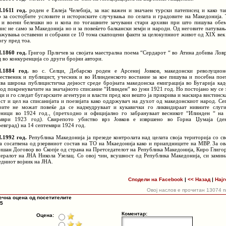
II.1611 год.
роден е Евлеја Челебија, за нас важен и значаен турски патеписец и како та
р за состојбите условите и историските случувања по селата и градовите на Македонија. 
 и воени белешки но и копа по тогашните зачувани стари архиви при што пишува обе
пис не само за Македонија но и за повеќето балкански земји и народи. Од неговите патувањ
ажувања оставени и собрани се 10 тома скапоцени факти за целокупниот живот од XIX век
огу пред тоа.
I.1860 год.
Григор Прличев за својата маестрална поема “Сердарот “ во Атина добива Лов
ц во конкуренција со други бројни автори.
II.1884 год.
во с. Селци, Дебарско роден е Арсениј Јовков, македонски револуцион
ественик и публицист, учесник и во Илинденското востание за кое пишува и посебна пое
ива широка публицистичка дејност среде бројната македонска емиграција во Бугарија кад
 од покренувачите на значајното списание “Илинден“ во јуни 1921 год. Но постојано му се 
ци и го следат бугарските агентури и власти пред кои вешто ја прикрива и маскира вистинск
ост и цел на списанијата и поезијата како оддржувач на духот од македонскиот народ. Се
рите не можат повеќе да се надмудруваат и кукавички го ликвидираат нивните слуг
еници во 1924 год., (претходно и официјално го забрануваат весникот “Илинден “ на
мври 1923 год). Свирепото убиство врз Јовков е извршено во Горна Џумаја (де
оевград) на 14 септември 1924 год.
I.1992 год.
Република Македонија ја презеде контролата над целата своја територија со св
ка сосатвена од рзервниот состав на ТО на Мкаедонија како и приапдниците на МВР. За ов
ишан Договор во Скопје од страна на Претседателот на Република Македонија, Киро Глиго
нералот на ЈНА Никола Узелац. Со овој чин, всушност од Република Македонија, си замин
едниот војник на ЈНА.
Сподели на Facebook
|
<< Назад
|
Најг
Овој наслов е прочитан 13074 
ечна оцена од посетителите
 5
Коментар:
Оцена: