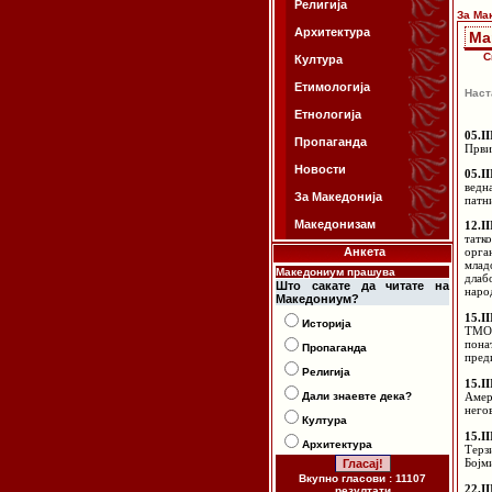
Религија
За Ма
Архитектура
Ма
С
Култура
Етимологија
Наст
Етнологија
05.I
Пропаганда
Први
Новости
05.II
ведн
За Македонија
патн
Македонизам
12.II
татк
Анкета
орга
млад
Македониум прашува
длаб
Што сакате да читате на
наро
Македониум?
15.II
Историја
ТМОР
пона
Пропаганда
пред
Религија
15.I
Дали знаевте дека?
Амер
него
Култура
15.II
Архитектура
Терз
Бојм
Вкупно гласови : 11107
22.II
резултати