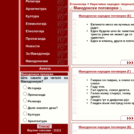
Религија
Етнологија
>
Наративно народно творешт
.: Македонски поговорки :.
Архитектура
Македонски народни поговорки (Е)
Култура
Етимологија
Евтиното месо ни кучиња не
јадет.
Етнологија
Еден будала шчо ќе заметна
триста умни не может да го
одметкет.
Пропаганда
Еден в клинец, други в плоч
Новости
За Македонија
Македонизам
Анкета
Македонски народни поговорки (Г)
Македониум прашува
Што сакате да читате на
Гавран со гавран, а сокол с
Македониум?
сокол.
Гаду очи.
Историја
Гал одлета, сокол долета.
Галон колку старејт, толку
Пропаганда
црнејт.
Гладен 'рт и дивјачки јајт.
Религија
Гладен вълк постред село ој
Дали знаевте дека?
Култура
Архитектура
Македонски народни поговорки (Б)
Вкупно гласови : 11111
резултати