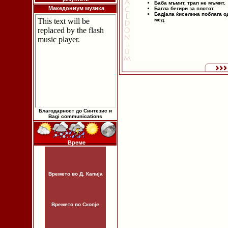
Баба мъмит, трап не мъмит.
Македониум музика
Багла бегири за плотот.
Бадјала ќиселина поблага о
мед.
Благодарност до Синтезис и
Bagi communications
Време
Времето во Д. Капија
Времето во Скопје