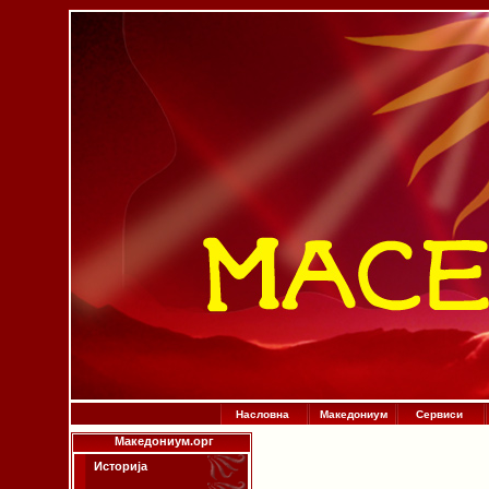
Насловна
Македониум
Сервиси
Македониум.орг
Историја