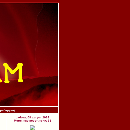
ребарувај
сабота, 08 август 2026
Моментно посетители: 31