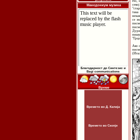
Но, 
секо
Македониум музика
"стар
така
нека
се з
писм
писм
Дури
пишу
"Грци
Ако 
писм
(Ита
Благодарност до Синтезис и
Bagi communications
Време
Времето во Д. Капија
Времето во Скопје