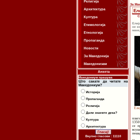
Религија
За Ма
Архитектура
Ел
С
Култура
Елиј
Етимологија
не к
маке
Етнологија
Пропаганда
Новости
За Македонија
Македонизам
Анкета
Македониум прашува
Што сакате да читате на
Македониум?
Историја
Пропаганда
Религија
Ели
Дали знаевте дека?
плаг
Култура
1350
се п
Архитектура
всу
пеша
Вкупно гласови : 11110
резултати