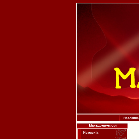
Насловна
Македониум.орг
Историја