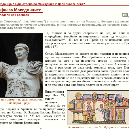
кедонија
>
Единствено во Македонија
>
Дали знаете дека?
ијан за Македонците
подели на Facebook
ан ("Аилианос" , lat. "Aelianus") e познат воен писател на Римската Империја кој никак
ористи латинско писмо но алфабетско, и чија најголема преокупација во неговите дела 
донската воена тактика.
Тој пишува и за други современи на неа, но овие к
споредбени (особено подоцнежната фаза од епохата
македонизмот - III век п.н.е). Треба да се напомене дек
автор и на дело за тактиката кое го посветува на царот Тра
(98-117).
Сепак, Македонците со своите воени подвизи и потенција
му се најомилена тема. Во обработката на оваа тема, 
користи се што е од постарите автори и писатели 
пишуваат за епохата на македонизмот, особено Асклепиод
Толку е ревносен во оваа своја омилена тема, што Ели
воопшто не води сметка дека римската воена практика ода
ја надминала македонската. Во пишувањето користи и е
дело од Полибие кое е најконкретно на неговата омилена те
но ова дело е подоцна изгубено. Елијан е и можеби најзнач
и по тоа што дава најобилно податоци за егзерцирот.
Византискиот
цар Лав VI,
многу
јан е автор и на дело посветено
подоцна
и на царот Трајан
обилно ќе го
ира Елијана а Арапите ќе го преведат околу
 год. по Христа. Во Западна Европа, Елијан ќе
реведува често од XV век наваму (кога и
шност повторно заживува тактиката на
дијата во збиени формации).
Византискиот цар Лав VI Мудриот обилно 