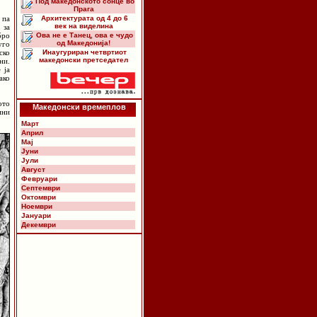
Под македонското сонце во
Прага
 па
Архитектурата од 4 до 6
век на виделина
 за
бро
Ова не е Танец, ова е чудо
од Македонија!
уго
ско
Инаугуриран четвртиот
македонски претседател
ни.
 ја
ако
ото
Македонски времеплов
ини
Март
Април
Мај
Јуни
Јули
Август
Февруари
Септември
Октомври
Ноември
Јануари
Декември