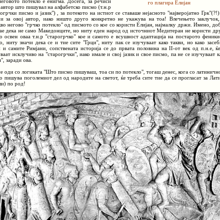
неговото потекло е енигма. Досега, за речиси
го плагира Елијан
ј автор што пишувал на алфабетско писмо (т.н.р
огрчки писмо и јазик") , за потекото на истиот се ставаше нејасното "најверојатно Грк"(?!)
 и за овој автор, иако ништо друго конкретно не укажува на тоа! Влечењето заклучок,
кво негово "грчко потекло" од писмото со кое со користи Елијан, најмалку држи. Имено, до
нае дека не само Македонците, но ниту еден народ од источниот Медитеран не користи др
о освен оваа т.н.р "старогрчко" кое и самото е всушност адаптација на постарото феники
о, ниту значи дека се и тие сите "Грци", ниту пак се изучуваат како такви, но како засеб
 и самите Римјани, сопствената историја се до првата половина на II-от век од п.н.е, ќе
ваат исклучиво на "старогрчки", иако имале и свој јазик и свое писмо, па не се изучуваат к
", заради ова.
се оди со логиката "Што писмо пишуваш, тоа си по потекло", тогаш денес, кога со латиничн
о пишува поголемиот дел од народите на светот, ќе треба сите тие да се прогласат за Лат
ли) по род!