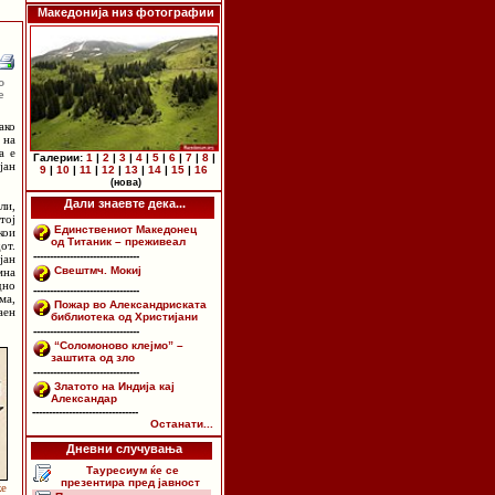
Македонија низ фотографии
о
е
ако
 на
а е
Галерии:
1
|
2
|
3
|
4
|
5
|
6
|
7
|
8
|
јан
9
|
10
|
11
|
12
|
13
|
14
|
15
|
16
(нова)
Дали знаевте дека...
ли,
тој
Единствениот Македонец
кои
од Титаник – преживеал
от.
--------------------------------
јан
Свештмч. Мокиј
мна
дно
--------------------------------
ма,
Пожар во Александриската
аен
библиотека од Христијани
--------------------------------
“Соломоново клејмо” –
заштита од зло
--------------------------------
Златото на Индија кај
Александар
--------------------------------
Останати...
Дневни случувања
Тауресиум ќе се
презентира пред јавност
ќе