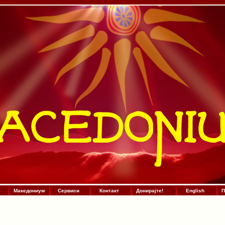
Македониум
Сервиси
Контакт
Донирајте!
:
.
:
English
П