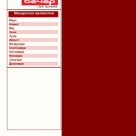
Македонски времеплов
Март
Април
Мај
Јуни
Јули
Август
Февруари
Септември
Октомври
Ноември
Јануари
Декември