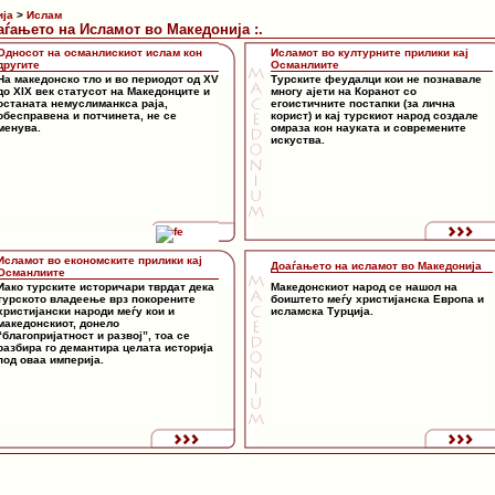
ија
>
Ислам
оаѓањето на Исламот во Македонија :.
Односот на османлискиот ислам кон
Исламот во културните прилики кај
другите
Османлиите
На македонско тло и во периодот од XV
Турските феудалци кои не познавале
до XIX век статусот на Македонците и
многу ајети на Коранот со
останата немуслиманкса раја,
егоистичните постапки (за лична
обесправена и потчинета, не се
корист) и кај турскиот народ создале
менува.
омраза кон науката и современите
искуства.
Исламот во економските прилики кај
Доаѓањето на исламот во Македонија
Османлиите
Иако турските историчари тврдат дека
Македонскиот народ се нашол на
турското владеење врз покорените
боиштето меѓу христијанска Европа и
христијански народи меѓу кои и
исламска Турција.
македонскиот, донело
“благопријатност и развој”, тоа се
разбира го демантира целата историја
под оваа империја.