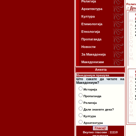
Религија
Религ
.: Д
Архитектура
Култура
Етимологија
Етнологија
Пропаганда
Новости
За Македонија
Македонизам
Анкета
Македониум прашува
Што сакате да читате на
Македониум?
Историја
Пропаганда
Религија
Дали знаевте дека?
Култура
Архитектура
Вкупно гласови : 11110
резултати