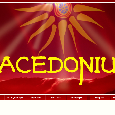
Македониум
Сервиси
Контакт
Донирајте!
:
.
:
English
П