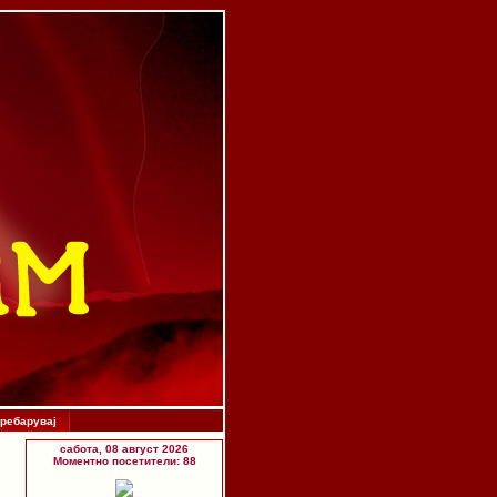
ребарувај
сабота, 08 август 2026
Моментно посетители: 88