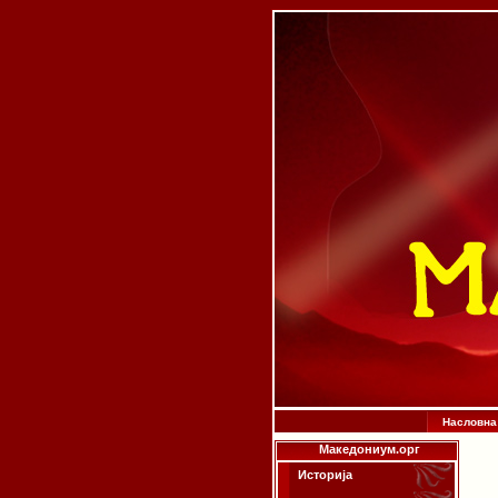
Насловна
Македониум.орг
Историја