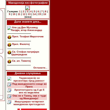
Македонија низ фотографии
Галерии:
1
|
2
|
3
|
4
|
5
|
6
|
7
|
8
|
9
|
10
|
11
|
12
|
13
|
14
|
15
|
16
(нова)
Дали знаевте дека...
Ала уд Дин Мухамед
Калдји, втор Александар
--------------------------------
Преп. Теофил Мироточив
--------------------------------
Преп. Филотеј
--------------------------------
Св. Стефан патријарх
Цариградски
--------------------------------
Св. ап. Тимотеј
--------------------------------
Останати...
Дневни случувања
Тауресиум ќе се
презентира пред јавност
Под македонското сонце во
Прага
Архитектурата од 4 до 6
век на виделина
Ова не е Танец, ова е чудо
од Македонија!
Инаугуриран четвртиот
македонски претседател