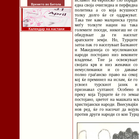
исламот на европско тло поради
Времето во Битола
една своја очигледна и перфидна
политика а со која всушност
толку долго ќе се оддржуват.
Така тие како малцинска група
меѓу толкуте нации на така
Календар на настани
големите поседи, никогаш не се
обидуваат да ги населат
арапските земји. Но, Турците
затоа пак го населуваат Балканот
и Македонија со муслимански
народи постојано низ вековите
владеење. Тие ја освежуваат
својата крв и низ женачки со
немуслиманки и со давање
полно граѓанско право на секој
кој ќе преминел на ислам, ќе го
усвоел турскиот јазик и
признавал султанот. Особено п
преку која Турците ќе го земаа
постојано, цветот на машката мл
христијански народи. Внесувајќи 
нов ред, ќе го насочат да војув
против други народи со кои Турц