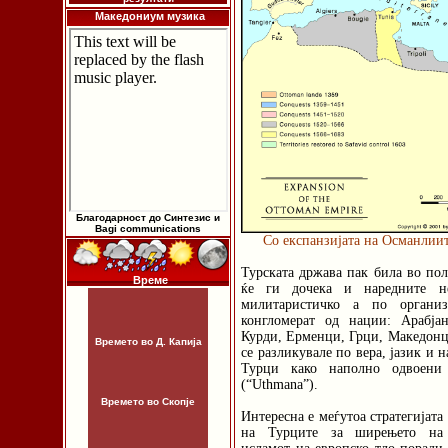
Македониум музика
Благодарност до Синтезис и
Bagi communications
Со експанзијата на Османлии
Турската држава пак била во пол
Време
ќе ги дочека и наредните не
милитаристичко а по организ
конгломерат од нации: Арабја
Курди, Ерменци, Грци, Македонци
Времето во Д. Капија
се разликувале по вера, јазик и 
Турци како наполно одвоени
(“Uthmana”).
Времето во Скопје
Интересна е меѓутоа стратегијата
на Турците за ширењето на