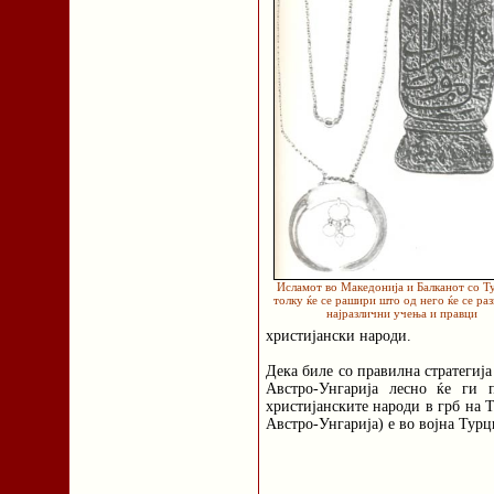
Исламот во Македонија и Балканот со Т
толку ќе се рашири што од него ќе се раз
најразлични учења и правци
христијански народи.
Дека биле со правилна стратегија
Австро-Унгарија лесно ќе ги п
христијанските народи в грб на Т
Австро-Унгарија) е во војна Турц