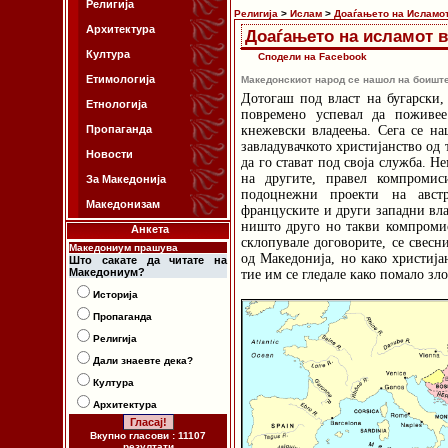
Религија
Религија
>
Ислам
>
Доаѓањето на Исламот
Архитектура
Доаѓањето на исламот 
Култура
Сподели на Facebook
Етимологија
Македонскиот народ се нашол на боиште
Дотогаш под власт на бугарски,
Етнологија
повремено успевал да поживее
Пропаганда
кнежевски владеења. Сега се на
завладувачкото христијанство од 
Новости
да го стават под своја служба. Н
на другите, правел компромис
За Македонија
подоцнежни проекти на австро
Македонизам
француските и други западни вла
ништо друго но такви компроми
Анкета
склопувале договорите, се свесн
Македониум прашува
од Македонија, но како христија
Што сакате да читате на
Македониум?
тие им се гледале како помало зло
Историја
Пропаганда
Религија
Дали знаевте дека?
Култура
Архитектура
Вкупно гласови : 11107
резултати