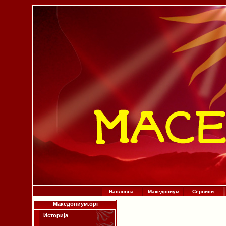
Насловна
Македониум
Сервиси
Македониум.орг
Историја