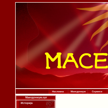
Насловна
Македониум
Сервиси
Македониум.орг
Историја