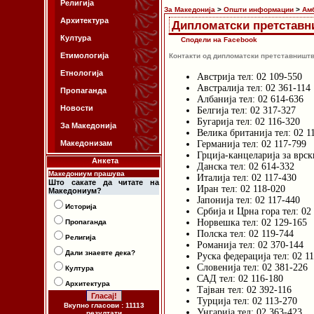
Религија
За Македонија
>
Општи информации
>
Ам
Архитектура
Дипломатски претставн
Култура
Сподели на Facebook
Етимологија
Контакти од дипломатски претставништв
Етнологија
Австрија тел: 02 109-550
Австралија тел: 02 361-114
Пропаганда
Албанија тел: 02 614-636
Новости
Белгија тел: 02 317-327
Бугарија тел: 02 116-320
За Македонија
Велика британија тел: 02 1
Македонизам
Германија тел: 02 117-799
Грција-канцеларија за врск
Анкета
Данска тел: 02 614-332
Македониум прашува
Италија тел: 02 117-430
Што сакате да читате на
Иран тел: 02 118-020
Македониум?
Јапонија тел: 02 117-440
Историја
Србија и Црна гора тел: 02
Норвешка тел: 02 129-165
Пропаганда
Полска тел: 02 119-744
Религија
Романија тел: 02 370-144
Дали знаевте дека?
Руска федерација тел: 02 1
Словенија тел: 02 381-226
Култура
САД тел: 02 116-180
Архитектура
Тајван тел: 02 392-116
Турција тел: 02 113-270
Вкупно гласови : 11113
Унгарија тел: 02 363-423
резултати