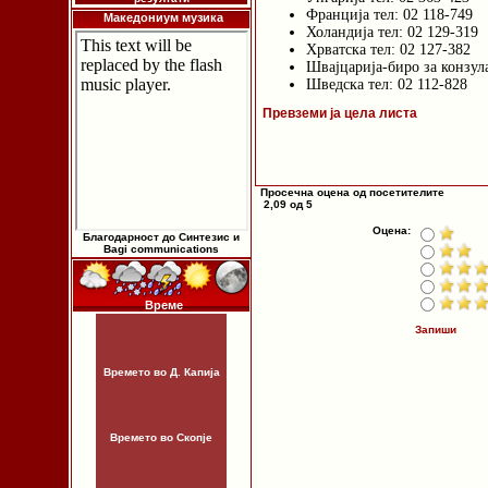
Франција тел: 02 118-749
Македониум музика
Холандија тел: 02 129-319
Хрватска тел: 02 127-382
Швајцарија-биро за конзула
Шведска тел: 02 112-828
Превземи ја цела листа
Просечна оцена од посетителите
2,09 од 5
Оцена:
Благодарност до Синтезис и
Bagi communications
Време
Запиши
Времето во Д. Капија
Времето во Скопје