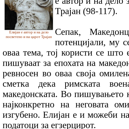
е автор и на дело 
Трајан (98-117).
Сепак, Македон
Елијан е автор и на дело
посветено и на царот Трајан
потенцијали, му с
оваа тема, тој користи се што 
пишуваат за епохата на македо
ревносен во оваа своја омиле
сметка дека римската воен
македонската. Во пишувањето к
најконкретно на неговата ом
изгубено. Елијан е и можеби на
податоци за егзерцирот.