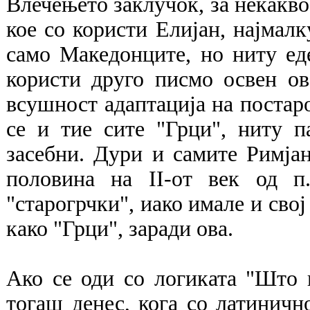
Влечењето заклучок, за некакво
кое со користи Елијан, најмалк
само Македонците, но ниту ед
користи друго писмо освен ова
всушност адаптација на постар
се и тие сите "Грци", ниту п
засебни. Дури и самите Римјан
половина на II-от век од п
"старогрчки", иако имале и свој
како "Грци", заради ова.
Ако се оди со логиката "Што 
тогаш денес, кога со латинич