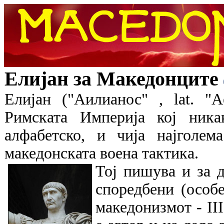
Елијан за Македонците
Елијан ("Аилианос" , lat. "A
Римската Империја кој ника
алфабетско, и чија најголем
македонската воена тактика.
Тој пишува и за д
споредбени (особ
македонизмот - III