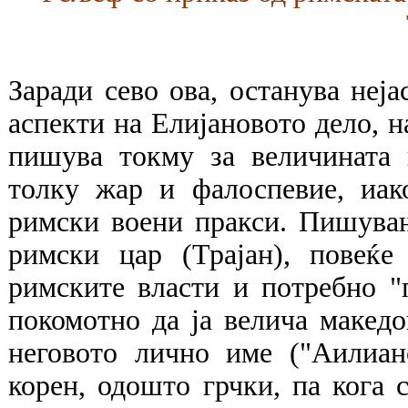
Заради сево ова, останува неја
аспекти на Елијановото дело, н
пишува токму за величината 
толку жар и фалоспевие, иак
римски воени пракси. Пишувањ
римски цар (Трајан), повеќ
римските власти и потребно "
покомотно да ја велича македон
неговото лично име ("Аилиан
корен, одошто грчки, па кога 