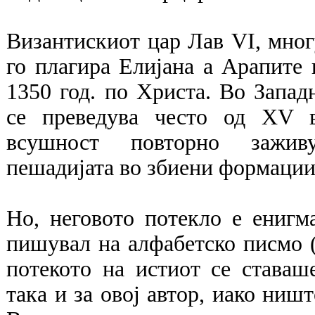
Византискиот цар Лав VI, мног
го плагира Елијана а Арапите 
1350 год. по Христа. Во Запад
се преведува често од XV в
всушност повторно зажив
пешадијата во збиени формации
Но, неговото потекло е енигма
пишувал на алфабетско писмо (т
потекото на истиот се ставаше
така и за овој автор, иако ниш