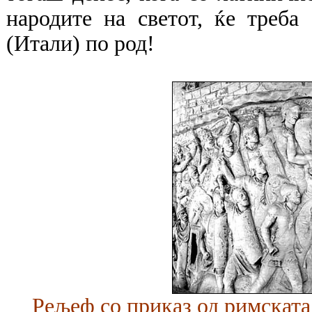
народите на светот, ќе треба
(Итали) по род!
Рељеф со приказ од римската 