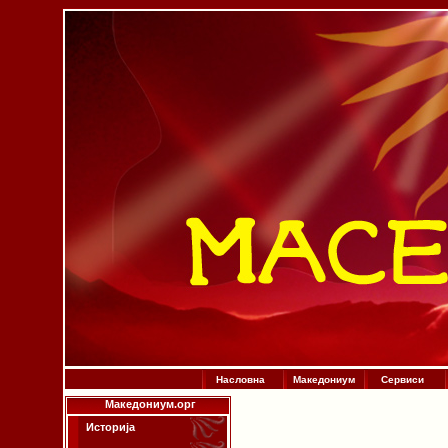
Насловна
Македониум
Сервиси
Македониум.орг
Историја