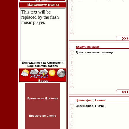
Македониум музика
Домати во шише
Домати во шише, зимница
Благодарност до Синтезис и
Bagi communications
Време
Времето во Д. Капија
Црвен ајвар, I начин
Црвен ајвар, I начин
Времето во Скопје