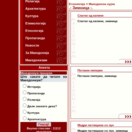
Религија
Етнологија
>
Македонска кујна
.: Зимница :.
Архитектура
Слатко од капини
Култура
Слатко од капини, зимница
Етимологија
Етнологија
Пропаганда
Новости
За Македонија
Македонизам
Анкета
Пеглани пиперки
Македониум прашува
Пеглани пиперки, зимница
Што сакате да читате на
Македониум?
Историја
Пропаганда
Религија
Дали знаевте дека?
Култура
Архитектура
Модри патлиџани со лук
Вкупно гласови : 11112
Модри патлиџани со лук, зимница
резултати