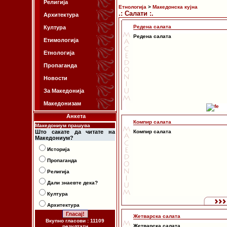
Религија
Етнологија
>
Македонска кујна
.: Салати :.
Архитектура
Редена салата
Култура
Редена салата
Етимологија
Етнологија
Пропаганда
Новости
За Македонија
Македонизам
Анкета
Компир салата
Македониум прашува
Што сакате да читате на
Компир салата
Македониум?
Историја
Пропаганда
Религија
Дали знаевте дека?
Култура
Архитектура
Жетварска салата
Вкупно гласови : 11109
Жетварска салата
резултати