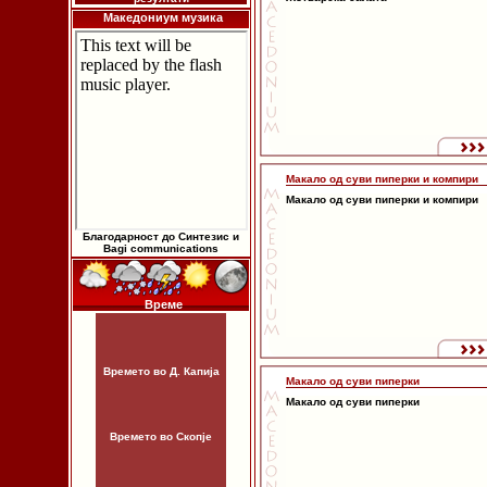
Македониум музика
Макало од суви пиперки и компири
Макало од суви пиперки и компири
Благодарност до Синтезис и
Bagi communications
Време
Времето во Д. Капија
Макало од суви пиперки
Макало од суви пиперки
Времето во Скопје