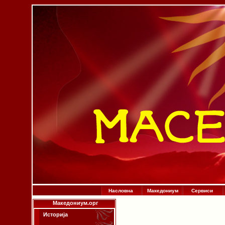
Насловна
Македониум
Сервиси
Македониум.орг
Историја