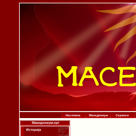
Насловна
Македониум
Сервиси
Македониум.орг
Историја