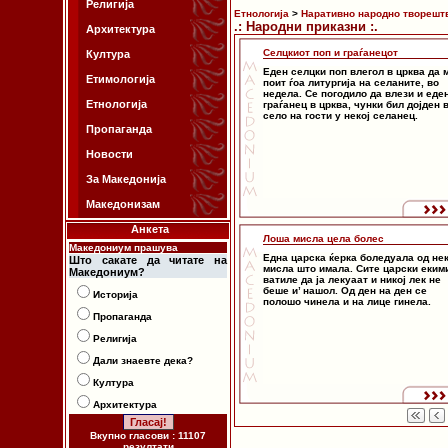
Религија
Етнологија
>
Наративно народно творешт
.: Народни приказни :.
Архитектура
Селцкиот поп и граѓанецот
Култура
Еден селцки поп влегол в црква да 
Етимологија
поит ѓоа литургија на селаните, во
недела. Се погодило да влези и еде
Етнологија
граѓанец в црква, чунки бил дојден 
село на гости у некој селанец.
Пропаганда
Новости
За Македонија
Македонизам
Анкета
Лоша мисла цела болес
Македониум прашува
Една царска ќерка боледуала од не
Што сакате да читате на
мисла што имала. Сите царски екими
Македониум?
ватиле да ја лекуаат и никој лек не
беше и’ нашол. Од ден на ден се
Историја
полошо чинела и на лице гинела.
Пропаганда
Религија
Дали знаевте дека?
Култура
Архитектура
Вкупно гласови : 11107
резултати