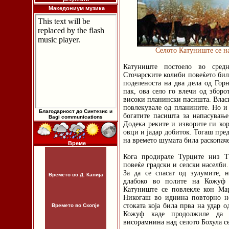
Македониум музика
Селото Катуниште се н
Катуниште постоело во средн
Сточарските колиби повеќето бил
поделеноста на два дела од Гор
пак, ова село го влечи од зборо
високи планински пасишта. Власи
повлекувале од планините. Но и 
Благодарност до Синтезис и
богатите пасишта за напасување
Bagi communications
Додека реките и изворите ги кор
овци и јадар добиток. Тогаш пред
на времето шумата била раскопаче
Време
Кога продирале Турците низ Т
повеќе градски и селски населби
За да се спасат од зулумите, 
Времето во Д. Капија
длабоко во полите на Кожуф 
Катуниште се повлекле кон Мар
Никогаш во иднина повторно не 
стоката која била прва на удар 
Времето во Скопје
Кожуф каде продолжиле да ј
висорамнина над селото Бохула се