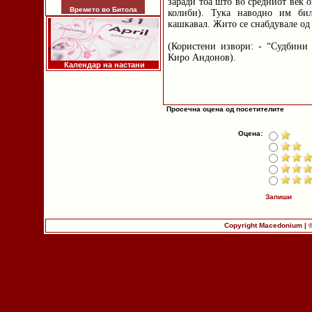
заради тоа што во средниот век 
Времето во Битола
колиби). Тука наводно им бил
кашкавал. Жито се снабдувале од
(Користени извори: - “Судбини 
Киро Андонов).
Календар на настани
Просечна оцена од посетителите
Оцена:
Запиши
Copyright Macedonium | 