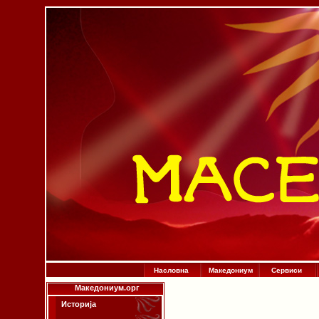
Насловна
Македониум
Сервиси
Македониум.орг
Историја