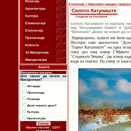
Религија
Етнологија
>
Наративно народно творешт
Архитектура
Селото Катуниште
Култура
Сподели на Facebook
Етимологија
Селото Катуниште се наоѓало ле
под “Катунишкиот Камен” и “Даб
Етнологија
“Витачево”. Денес не можат да се 
Најверојатно, куќите им биле ед
Пропаганда
Постојат само месностите “Дол
Новости
“Горно Катуниште” на една осојн
секој дол има извор (“Мркото 
За Македонија
“Студената Чешма“, јак извор кад
Македонизам
води на поило). На север се наоѓа
Анкета
Македониум прашува
Што сакате да читате на
Македониум?
Историја
Пропаганда
Религија
Дали знаевте дека?
Култура
Архитектура
Вкупно гласови : 11107
резултати