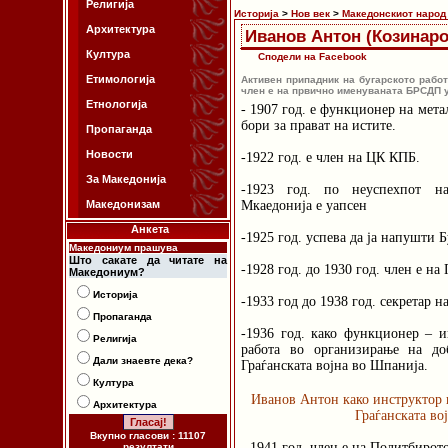
Религија
Историја
>
Нов век
>
Македонскиот народ 
Архитектура
Иванов Антон (Козинаро
Култура
Сподели на Facebook
Етимологија
Активен припадник на бугарското рабо
член е на првично именуваната БРСДП у
Етнологија
- 1907 год. е функционер на мета
бори за прават на истите.
Пропаганда
Новости
-1922 год. е член на ЦК КПБ.
За Македонија
-1923 год. по неуспехпот н
Македонизам
Мкаедонија е уапсен
Анкета
-1925 год. успева да ја напушти 
Македониум прашува
Што сакате да читате на
-1928 год. до 1930 год. член е н
Македониум?
Историја
-1933 год до 1938 год. секретар 
Пропаганда
-1936 год. како функционер – и
Религија
работа во организирање на до
Дали знаевте дека?
Граѓанската војна во Шпанија.
Култура
Иванов Антон како инструктор 
Архитектура
Граѓанската во
Вкупно гласови : 11107
- 1941 год. член е на Политбирот
резултати