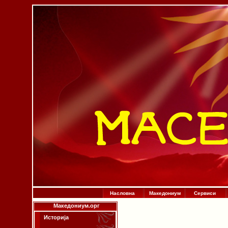
Насловна
Македониум
Сервиси
Македониум.орг
Историја