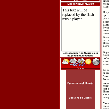
евро
прик
Македониум музика
наци
Покр
прот
рево
осло
Гарв
буга
поли
имен
Врхо
него
Петр
Ѓорч
Впро
Благодарност до Синтезис и
помо
Bagi communications
амби
коми
нане
Време
Во т
грчк
Миха
Ванч
ноем
Времето во Д. Капија
пред
кон 
Прит
член
вече
Времето во Скопје
Утро
прид
служ