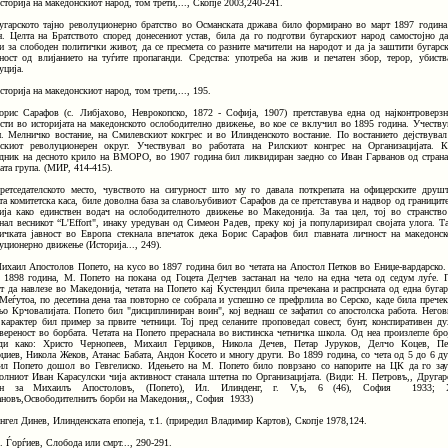
сторија на македонскиот народ, том трети,..., Скопје 2003,240-241.
угарското тајно револуционерно братство во Османската држава било формирано во март 1897 година
. Целта на Братството според донесениот устав, била да го подготви бугарскиот народ самостојно да
и за слободен политички живот, да се пресмета со разните мачители на народот и да ја заштити бугарск
ност од влијанието на туѓите пропаганди. Средства: употреба на жив и печатен збор, терор, убиств
уција.
сторија на македонскиот народ, том трети,..., 195.
орис Сарафов (с. Либјахово, Неврокопско, 1872 - Софија, 1907) претставува една од најконтроверзн
сти во историјата на македонското ослободително движење, во кое се вклучил во 1895 година. Учеству
н. Мелничко востание, на Смилевскиот кокгрес и во Илинденското востание. По востанието дејствувал
скиот револуционерен округ. Учествувал во работата на Рилскиот конгрес на Организацијата. К
дник на десното крило на ВМОРО, во 1907 година бил ликвидиран заедно со Иван Гарванов од страна
ата група. (МИР, 414-415).
ретседателското место, чувството на сигурност што му го давала поткрепата на офицерските друшт
та комитетска каса, биле доволна база за славољубивиот Сарафов да се претставува и надвор од границите
ија како единствен водач на ослободителното движење во Македонија. За таа цел, тој во странство
нал весникот “L'Effort", инаку уредуван од Симеон Радев, преку кој ја популаризирал својата улога. Та
ичката јавност во Европа стекнала впечаток дека Борис Сарафов бил главната личност на македонск
уционерно движење (Историја..., 249).
ихаил Апостолов Попето, на кусо во 1897 година бил во четата на Апостол Петков во Ениџе-вардарско.
 1898 година, М. Попето на покана од Гоцета Делчев застанал на чело на една чета од седум луѓе. 
т да навлезе во Македонија, четата на Попето кај Ќустендил била пречекана и распрсната од една бугар
 Меѓутоа, по десетина дена таа повторно се собрала и успешно се префрлила во Серско, каде била пречек
о Крчовалијата. Попето бил "дисциплиниран воин", кој веднаш се зафатил со апостолска работа. Негов
 карактер бил пример за првите четници. Тој пред селаните проповедал совест, бунт, конспиративен ду
вереност во борбата. Четата на Попето прераснала во вистинска четничка школа. Од неа произлегле бро
оди како: Христо Чернопеев, Михаил Герџиков, Никола Дечев, Петар Јуруков, Делчо Коцев, П
џиев, Никола Жеков, Атанас Бабата, Андон Ќосето и многу други. Во 1899 година, со чета од 5 до 6 д
л Попето дошол во Гевгелиско. Идењето на М. Попето било поврзано со напорите на ЦК да го зау
олниот Иван Карасулски чија активност станала штетна по Организацијата. (Види: Н. Петровъ,, Другар
ен за Михаилъ Апостоловъ, (Попето), Ил. Илинденг, г. V,ъ, 6 (46), София 1933; 
новъ,Освободителнитъ борби на Македония,, София 1933)
нгел Динев, Илинденската епопеја, т.1. (приредил Владимир Картов), Скопје 1978,124.
. Ѓорѓиев, Слобода или смрт..., 290-291.