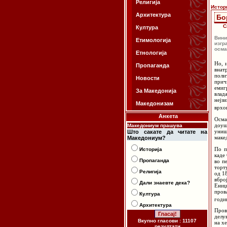
Религија
Истор
Архитектура
Бо
С
Култура
Вин
Етимологија
изгр
осма
Етнологија
Но, 
Пропаганда
внат
поли
Новости
прич
емиг
За Македонија
влад
нејз
Македонизам
врхо
Анкета
Осма
доуш
Македониум прашува
униш
Што сакате да читате на
маке
Македониум?
По п
Историја
каде
Пропаганда
во п
торт
Религија
од 1
вбро
Дали знаевте дека?
Ениџ
пров
Култура
годи
Архитектура
Пров
делу
Вкупно гласови : 11107
на х
резултати