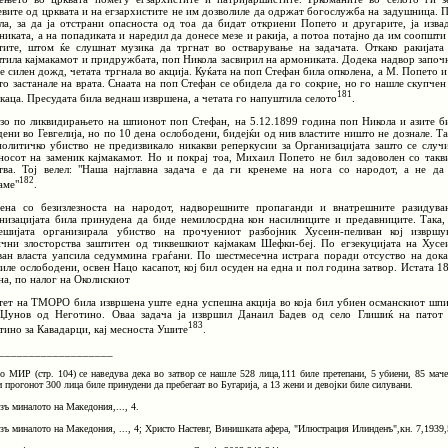
евите од црквата и на егзархистите не им дозволиле да одржат богослужба на задушница. 
ла, за да ја отстрани опасноста од тоа да бидат откриени Попето и другарите, ја изва
никата, а на попадиката и наредил да донесе мезе и ракија, а потоа потајно да им соопшти
тите, штом ќе слушнат музика да тргнат во остварување на задачата. Откако ракијата
тила кајмакамот и придружбата, поп Никола засвирил на армониката. Додека надвор започ
ие силен дожд, четата тргнала во акција. Куќата на поп Стефан била опколена, а М. Попето и
то застанале на врата. Снаата на поп Стефан се обидела да го сокрие, но го нашле скупчен
181
 каца. Пресудата била веднаш извршена, а четата го напуштила селото
.
зо по ликвидирањето на шпионот поп Стефан, на 5.12.1899 година поп Никола и азите б
дени во Гевгелија, но по 10 дена ослободени, бидејќи од нив властите ништо не дознале. Та
политичко убиство не предизвикало никакви реперкусии за Организацијата зашто се случ
носот на заменик кајмакамот. Но и покрај тоа, Михаил Попето не бил задоволен со такв
тва. Тој велел: "Наша најглавна задача е да ги кренеме на нога со народот, а не да
182
аме"
.
ена со безизлезноста на народот, надворешните пропаганди и внатрешните разидува
низацијата била принудена да биде немилосрдна кон насилниците и предавниците. Така,
ешијата организирала убиство на прочуениот разбојник Хусеин-пеливан кој извршу
ични злосторства заштитен од тиквешкиот кајмакам Шефки-беј. По егзекуцијата на Хусе
ван власта уапсила седуммина граѓани. По шестмесечна истрага поради отсуство на дока
биле ослободени, освен Нацо касапот, кој бил осуден на една и пол година затвор. Истата 1
на, по налог на Околискиот
тет на ТМОРО била извршена уште една успешна акција во која бил убиен османскиот шп
Џунов од Неготино. Оваа задача ја извршил Данаил Бадев од село Глишиќ на патот
183
тино за Кавадарци, кај месноста Ушите
.
___________________
о МИР (стр. 104) се наведува дека во затвор се нашле 528 лица,111 биле претепани, 5 убиени, 85 маче
и прогонот 300 лица биле принудени да пребегаат во Бугарија, а 13 жени и девојки биле силувани.
зъ миналото на Македония,..., 4.
зъ миналото на Македония, ..., 4; Христо Настевг, Винишката афера, "Илюстрация Илинденъ",кн. 7,1939,