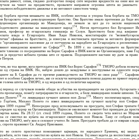
пската јавност, сепак, гледано долгорочно покрај сите морални вредности на оние кои не
лучиле на чинот на предавството, провалите направиле огромна штета во јакнењето
оналноослободителното движење и во неговиот самостоен чекор.
ај борбата против мешањето на ВМК, особено жестока и упорна била борбата на ТМ
ив Бугарското тајно револуционерно братство. Ова Братство имало претензии да биде вт
луционерна организација во Македонија, но немало за цел да го засили национал
174
бодителното движење на македонскиот народ
. Негов претседател бил Бугаринот И
анов, професор во егзархиската гимназија во Солун. Братството било под влијание
рската влада и Егзархијата. Иван Хаџи Николов, констатирајќи ги "великобугарск
тички" сфаќања на Братството, ја изнесува и вистинската причина за неговото формира
о "организираното население да се потчинува на наредбите на Егзархијата и респективно
175
вниот македонски комитет во Софија"
. Во 1899 г. по саморастурањето на Братств
вите членови со посредништво на Борис Сарафов и ВМК влегле во Организацијата, иако Ѓо
ов ја предочил кобната грешка што се правела. Подоцнежните настани му дале за право
е Петров.
176
чем, во тоа време, кога претседател на ВМК бил Борис Сарафов
ТМОРО добила познача
ш од страна на ВМК. Но, набрзо дошло до заладување и заострување на односите пор
177
циите на Б. Сарафов да го преземе раководството на ТМОРО во свои раце
. Сарафов
тет и особено Сарафов лично, ако се исклучи материјалната помош дадена во првиот период
ле голема штета на ТМОРО, и од морален и од политички карактер.
ој период се случувале повеќе обиди за убиства на припадниците на српската, бугарската 
ата пропаганда, помеѓу патријаршисти и егзархисти, а биле ликвидирани повеќе шпиони. Та
178
179
ил Попето
го ликвидирал грчкиот шпион поп Дељо
. Многу поспектакуларно, спо
о Ѓорѓиев, Михаил Попето го извел ликвидирањето на грчкиот калуѓер поп Стефан
180
ври 1899 година
. Непосредно пред исполнувањето на пресудата, поп Стефан трипати 
упреден од курир на Организацијата. Најпосле околискиот комитет бил принуден да прист
смртна казна. На 28.11 (ст. стил) 1899 година, Попето со својата чета влегол во Мирав
оа се сместил во куќата на егзархискиот свештеник поп Никола. Таму се собрале пов
ови на ТМОРО, меѓу кои и селскиот учител Ат. Јанев. Пресудата требало да се изврши следн
р, спроти празникот Св. Андреј Првозвани.
то во селото пристигнал помошникот кајмакам, по народност Ерменец, кој заедно
ружбата, исто така се сместил во куќата на поп Никола. Тој имал задача да воспостави ред 
ењето во црквата помеѓу егзархистите и патријаршистите. Гркоманите во селото ги з