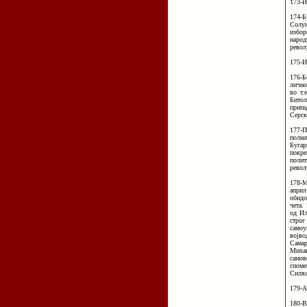
173-И
174-Б
Солун
избор
народ
револ
175-И
176-Б
лично
во т.
Битол
припа
Серск
177-П
полна
Бугар
покре
полит
револ
178-М
април
обидо
чета.
од Иљ
строг
самоу
војв
Самар
Михаи
самов
спом
Силяа
179-А
180-В