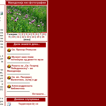
Македонија низ фотографии
о
а
 на
ила
Галерии:
1
|
2
|
3
|
4
|
5
|
6
|
7
|
8
|
чки
9
|
10
|
11
|
12
|
13
|
14
|
15
|
16
ска
(нова)
ата
 на
Дали знаевте дека...
 на
Св. Прохор Пчињски
--------------------------------
, а
Музејот како поим
ади
потекнува од деветте музи
 за
--------------------------------
Раката на „Св. Георгиј
Победоносец“– во
узи
Македонија
ко,
--------------------------------
 на
Св. мч. Пасикрат,
дот
Валентион, Јулиј и др
 се
--------------------------------
о и
Александриската
 по
библиотека
901
--------------------------------
Останати...
т и
Дневни случувања
ери
Тауресиум ќе се
ала