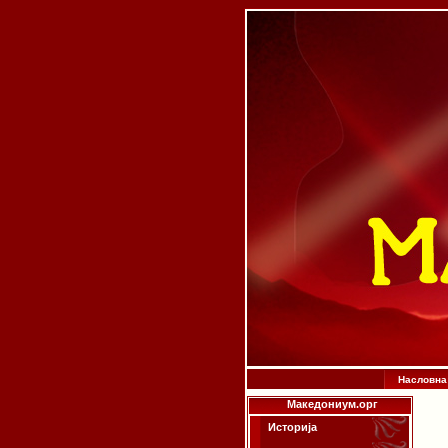
Насловна
Македониум.орг
Историја