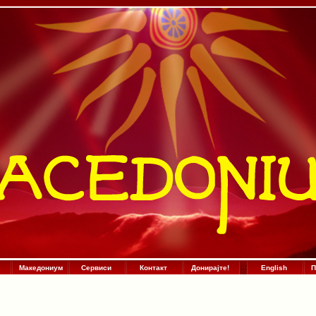
Македониум
Сервиси
Контакт
Донирајте!
:
.
:
English
П