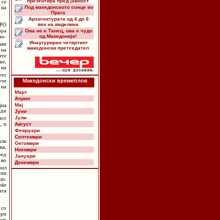
презентира пред јавност
 се
Под македонското сонце во
 на
Прага
Архитектурата од 4 до 6
век на виделина
ОРО
ора
Ова не е Танец, ова е чудо
од Македонија!
но-
Инаугуриран четвртиот
ван
македонски претседател
 на
ите
ње,
 на
ото
рче
Македонски времеплов
 на
Март
Април
јна
Мај
ади
Јуни
иот
Јули
, и
Август
Февруари
Септември
или
Октомври
ка,
Ноември
ред
Јануари
 во
Декември
бил
апи
ци.
еќе
ата
 со
при
еле