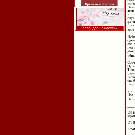
клуч
Времето во Битола
Нико
армо
коми
опуш
да л
Ќосе
Календар на настани
една
Набр
одве
ова 
под 
убис
убив
Сооч
Орга
Тикв
разл
пели
тие 
годи
коми
Ило 
Него
____
170-В
зарад
171-И
172-И