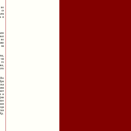
 во
 се
ата
а и
ите
вал
 во
ако
 на
ва,
 на
 го
ка,
ото
 Во
При
ска
ана
иот
х и
јни
ешо
уши
зда
ски
Хр.