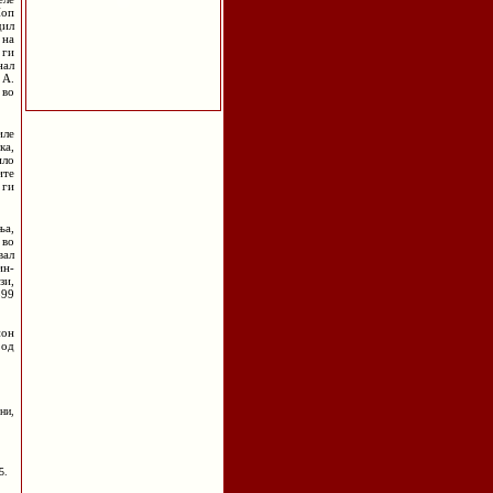
Поп
дил
 на
 ги
нал
 А.
 во
иле
ка,
ило
ите
 ги
ња,
 во
вал
ин-
зи,
899
ион
 од
ни,
5.