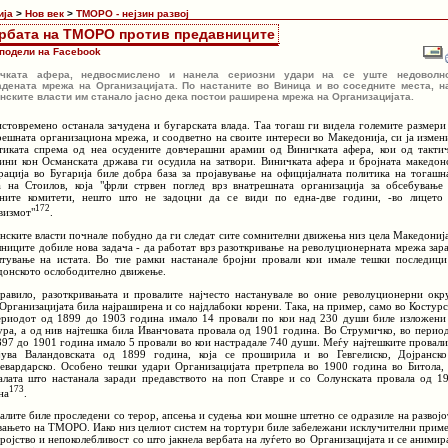
ија
>
Нов век
>
ТМОРО - нејзин развој
рбата на ТМОРО против предавниците
подели на Facebook
ичката афера, недвосмислено и нанела сериозни удари на се уште недоволн
адената мрежа на Организацијата. По настаните во Виница и во соседните места, н
нските власти им станало јасно дека постои раширена мрежа на Организацијата.
истовремено останала зачудена и бугарската влада. Таа тогаш ги видела големите размери
решната организациона мрежа, и соодветно на своите интереси во Македонија, си ја измен
тиката спрема од неа осудените довчерашни арамии од Виничката афера, кои од такти
ини кон Османската држава ги осудила на затвори. Виничката афера и бројната македон
рација во Бугарија биле добра база за пројавување на официјалната политика на тогашн
а на Стоилов, која "фрли стрвен поглед врз внатрешната организација за обсебување
ините комитети, нешто што не задоцни да се види по една-две години, -во лицето
172
визмот"
.
нските власти почнале побудно да ги следат сите сомнителни движења низ цела Македонија
ниците добиле нова задача - да работат врз разоткривање на револуционерната мрежа зар
тување на истата. Во тие рамки настанале бројни провали кои имале тешки последици
донското ослободително движење.
равило, разоткривањата и провалите најчесто настанувале во оние револуционерни окр
 Организацијата била најраширена и со најдлабоки корени. Така, на пример, само во Костурс
ериодот од 1899 до 1903 година имало 14 провали по кои над 230 души биле изложени
ура, а од нив најтешка била Иванчовата провала од 1901 година. Во Струмичко, во перио
897 до 1901 година имало 5 провали во кои настрадале 740 души. Меѓу најтешките провали
јува Валандовската од 1899 година, која се проширила и во Гевгелиско, Дојранск
евардарско. Особено тешки удари Организацијата претрпела во 1900 година во Битола,
алата што настанала заради предавството на поп Ставре и со Солунската провала од 1
173
на
.
алите биле проследени со терор, апсења и судења кои мошне штетно се одразиле на развојо
вањето на ТМОРО. Иако низ целиот систем на тортури биле забележани исклучителни прим
еројство и непоколебливост со што јакнела вербата на луѓето во Организацијата и се анимир