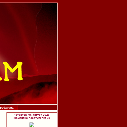
ребарувај
четврток, 06 август 2026
Моментно посетители: 88