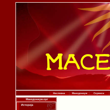
Насловна
Македониум
Сервиси
Македониум.орг
Историја