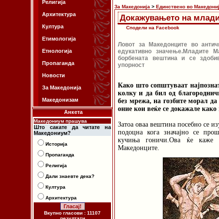
Религија
За Македонија
>
Единствено во Македони
Архитектура
Докажувањето на млади
Култура
Сподели на Facebook
Етимологија
Ловот за Македонците во антич
Етнологија
едукативно значење.Младите М
борбената вештина и се здобив
Пропаганда
упорност
Новости
Како што сопштуваат најпозна
За Македонија
колку и да бил од благороднич
Македонизам
без мрежа, на гозбите морал да 
оние кои веќе се докажале како
Анкета
Македониум прашува
Затоа оваа вештина посебно се и
Што сакате да читате на
подоцна кога значајно се про
Македониум?
кучиња гоничи.Ова ќе каже д
Историја
Македонците.
Пропаганда
Религија
Дали знаевте дека?
Култура
Архитектура
Вкупно гласови : 11107
резултати