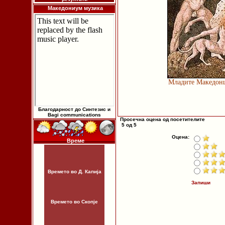
Македониум музика
Младите Македонц
Благодарност до Синтезис и
Bagi communications
Просечна оцена од посетителите
5 од 5
Оцена:
Време
Времето во Д. Капија
Запиши
Времето во Скопје