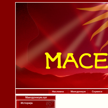
Насловна
Македониум
Сервиси
Македониум.орг
Историја