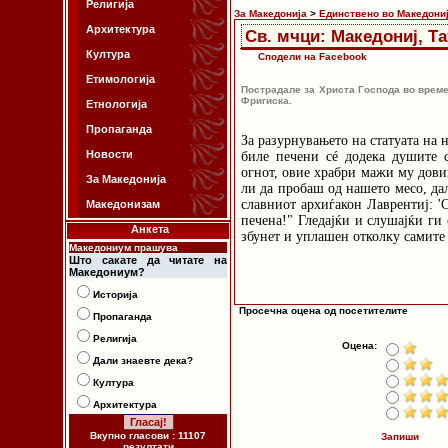
Религија
За Македонија
>
Единствено во Македони
Архитектура
Св. мчци: Македониј, Та
Култура
Сподели на Facebook
Етимологија
Пострадале за Христа Господа во време
Фригиска.
Етнологија
Пропаганда
За разурнувањето на статуата на 
Новости
биле печени сé додека душите с
огнот, овие храбри мажи му дови
За Македонија
ли да пробаш од нашето месо, да
славниот архиѓакон Лаврентиј: 'С
Македонизам
печена!" Гледајќи и слушајќи ги
Анкета
збунет и уплашен отколку самите 
Македониум прашува
Што сакате да читате на
Македониум?
Историја
Просечна оцена од посетителите
Пропаганда
Религија
Оцена:
Дали знаевте дека?
Култура
Архитектура
Вкупно гласови : 11107
Запиши
резултати