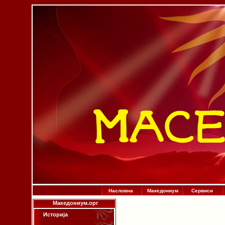
Насловна
Македониум
Сервиси
Македониум.орг
Историја