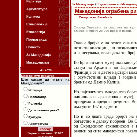
Религија
За Македонија
>
Единствено во Македони
Архитектура
Македонија ограбена ри
Култура
Сподели на Facebook
Етимологија
Според Управата за заштита на култ
однесени преку 20 000 вредни икони.
Етнологија
Пропаганда
Оваа е бројка е на основ она шт
Новости
познати колекции, но познавачит
и изнесувања, велат дека тој број
За Македонија
Во Британскиот музеј има многуб
Македонизам
статуа на Ајсхин а во Париск
Анкета
Франција се и двете најстари мак
Македониум прашува
( осумстотини илјади ) годин
Што сакате да читате на
бронзи од Демир Капија.
Македониум?
Историја
Но најголемото македонско бога
национален археолошки музеј,
Пропаганда
придружни вредни предмети. Во 
Религија
има уште 187 предмети.
Дали знаевте дека?
Но и во двата града бројот на 
Култура
богатство е далеку поброен. Во 
Архитектура
од Охридскиот ерхиепископ а 
речиси од сите македонски локал
Вкупно гласови : 11107
резултати