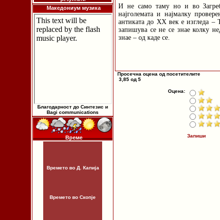
И не само таму но и во Загре
Македониум музика
најголемата и најмалку провере
антиката до XX век е изгледа – 
запишува се не се знае колку не
знае – од каде се.
Просечна оцена од посетителите
3,85 од 5
Оцена:
Благодарност до Синтезис и
Bagi communications
Запиши
Време
Времето во Д. Капија
Времето во Скопје