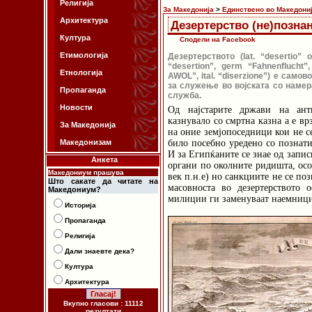
Религија
За Македонија
>
Единствено во Македони
Архитектура
Дезертерство (не)позна
Култура
Сподели на Facebook
Етимологија
Дезертерството (lat. “desertio” 
“desertion”, germ “Fahnenflucht”
Етнологија
AWOL”, ital. “diserzione”) е сам
за служење во војската со намер
Пропаганда
служба.
Новости
Од најстарите држави на анти
казнувало со смртна казна а е вр
За Македонија
на оние земјопоседници кои не се
Македонизам
било посебно уредено со познати
И за Египќаните се знае од запис
Анкета
органи по околните ридишта, осо
Македониум прашува
век п.н.е) но санкциите не се по
Што сакате да читате на
масовноста во дезертерството 
Македониум?
милиции ги заменуваат наемници 
Историја
Пропаганда
Религија
Дали знаевте дека?
Култура
Архитектура
Вкупно гласови : 11112
резултати