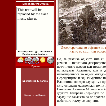
Македониум музика
Дезертерствата во војските на 
главно со смрт или одзем
Благодарност до Синтезис и
Bagi communications
Но, за разлика од сите нив (и
речиси и непознато дезертерство
Време
потчинетите народи кои имаат вој
истакнуваат Хелените, кои и 
непомирливост во однос македонс
Персијанците и кај Римјаните п
Времето во Д. Капија
Навистина, во еден случај има пр
сите останати македонски трупи 
Генералот Антигон Монофталм ќе 
другите Генерали (периодот по 
Времето во Скопје
заради не сакањето да се пролев
избегнато токму со овој чин.