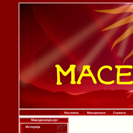
Насловна
Македониум
Сервиси
Македониум.орг
Историја