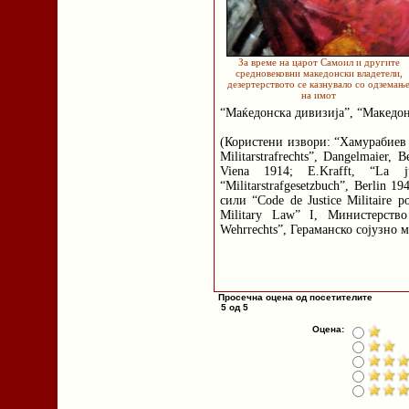
За време на царот Самоил и другите
средновековни македонски владетели,
дезертерството се казнувало со одземањ
на имот
“Маќедонска дивизија”, “Македон
(Користени извори: “Хамурабиев 
Militarstrafrechts”, Dangelmaier, B
Viena 1914; E.Krafft, “La ju
“Militarstrafgesetzbuch”, Berlin
сили “Code de Justice Militaire p
Military Law” I, Министерств
Wehrrechts”, Гераманско сојузно м
Просечна оцена од посетителите
5 од 5
Оцена: