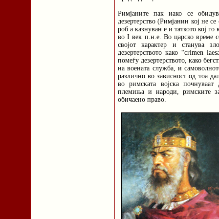
Римјаните пак иако се обидув
дезертерство (Римјанин кој не се 
роб а казнуван е и таткото кој го
во I век п.н.е. Во царско време 
својот карактер и станува зл
дезертерството како “crimen laes
помеѓу дезертерството, како бегс
на воената служба, и самоволнот
различно во зависност од тоа да
во римската војска почнуваат
племиња и народи, римските з
обичаено право.