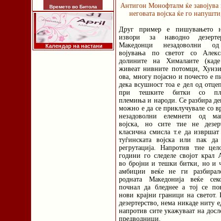
Антигон Монофталм ќе завојува 
Времето во Битола
неговата војска ќе го напушти
Друг пример е пишувањето 
извори за наводно дезерте
Македонци незадоволни од
Календар на настани
војувања по светот со Алекс
долините на Хималаите (кад
живеат нивните потомци, Хунзи
ова, многу појасно и почесто е 
дека всушност тоа е дел од отцеп
при тешките битки со пла
племиња и народи. Се разбира де
можно е да се приклучувале со в
незадоволни елемнети од мак
војска, но сите тие не дезер
класична смисла т.е да извршат
туѓинската војска или пак да 
регрутација. Напротив тие цел
години го следеле својот крал 
во бројни и тешки битки, но и 
амбиции веќе не ги разбирал
родната Македонија веќе сек
почнал да бледнее а тој се по
нови крајни граници на светот.
дезертерство, нема никаде ниту е
напротив сите укажуваат на досл
предводници.