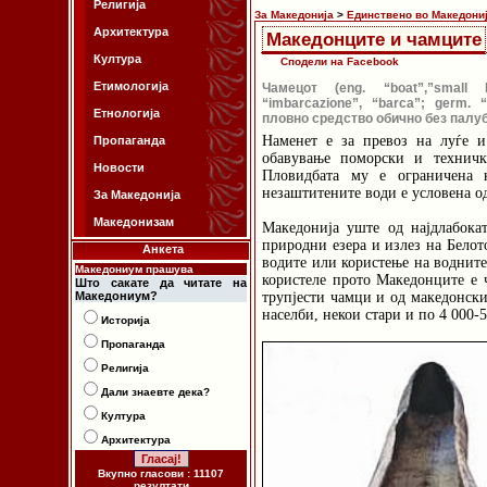
Религија
За Македонија
>
Единствено во Македони
Архитектура
Македонците и чамците
Култура
Сподели на Facebook
Етимологија
Чамецот (eng. “boat”,”small bo
“imbarcazione”, “barca”; germ. 
Етнологија
пловно средство обично без палуб
Наменет е за превоз на луѓе и 
Пропаганда
обавување поморски и техничк
Новости
Пловидбата му е ограничена н
незаштитените води е условена о
За Македонија
Македонизам
Македонија уште од најдлабоката
природни езера и излез на Белот
Анкета
водите или користење на водните 
Македониум прашува
користеле прото Македонците е 
Што сакате да читате на
Македониум?
трупјести чамци и од македонски
населби, некои стари и по 4 000-
Историја
Пропаганда
Религија
Дали знаевте дека?
Култура
Архитектура
Вкупно гласови : 11107
резултати