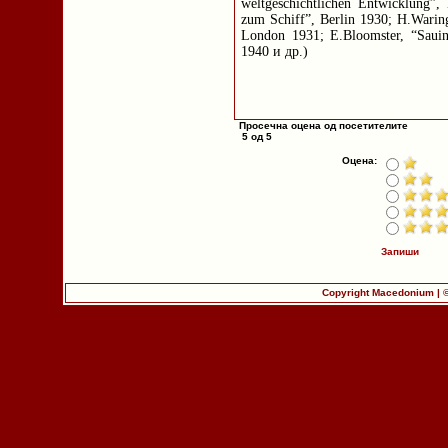
weltgeschichtlichen Entwicklung”
zum Schiff”, Berlin 1930; H.Warin
London 1931; E.Bloomster, “Saui
1940 и др.)
Просечна оцена од посетителите
5 од 5
Оцена:
Запиши
Copyright Macedonium | 