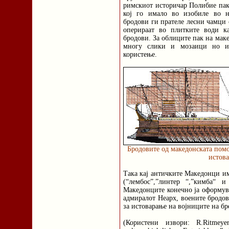
римскиот историчар Полибие пак
кој го имало во изобиле во н
бродови ги прателе лесни чамци 
оперираат во плитките води к
бродови. За облиците пак на мак
многу слики и мозаици но и
користење.
Бродовите од македонската помо
истова
Така кај античките Македонци им
(“лембос”,”линтер “,”кимба“ 
Македонците конечно ја оформува
адмиралот Неарх, воените бродов
за истоварање на војниците на бр
(Користени извори: R.Ritmeyer