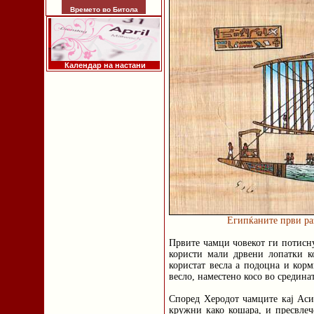
Времето во Битола
Календар на настани
Египќаните први раз
Првите чамци човекот ги потисну
користи мали дрвени лопатки к
користат весла а подоцна и кор
весло, наместено косо во срединат
Според Херодот чамците кај Aси
кружни како кошара, и пресвлеч