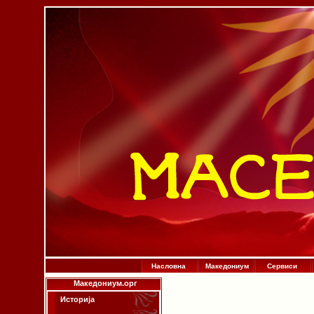
Насловна
Македониум
Сервиси
Македониум.орг
Историја