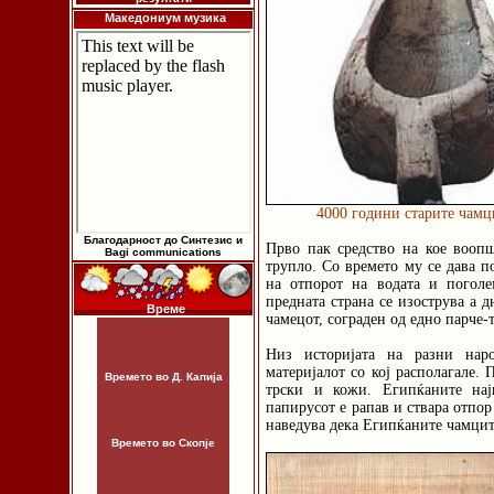
Македониум музика
4000 години старите чамц
Благодарност до Синтезис и
Прво пак средство на кое воопш
Bagi communications
трупло. Со времето му се дава п
на отпорот на водата и поголе
предната страна се изострува а д
Време
чамецот, сограден од едно парче-
Низ историјата на разни нар
материјалот со кој располагале. 
Времето во Д. Капија
трски и кожи. Египќаните нај
папирусот е рапав и ствара отпо
наведува дека Египќаните чамците
Времето во Скопје