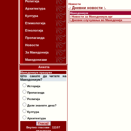
Религија
Новости
.: Дневни новости :.
Архитектура
Македониум
Култура
- Новости за Македониум.орг
- Дневни случувања во Македонија
Етимологија
Етнологија
Пропаганда
Новости
За Македонија
Македонизам
Анкета
Македониум прашува
Што сакате да читате на
Македониум?
Историја
Пропаганда
Религија
Дали знаевте дека?
Култура
Архитектура
Вкупно гласови : 11107
резултати