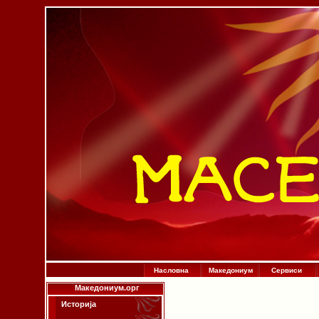
Насловна
Македониум
Сервиси
Македониум.орг
Историја