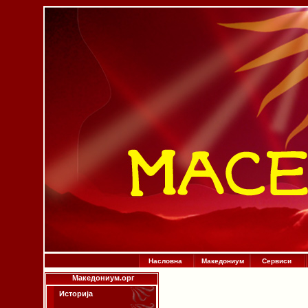
Насловна
Македониум
Сервиси
Македониум.орг
Историја