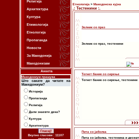
Религија
Етнологија
>
Македонска кујна
.: Тестенини :.
Архитектура
Култура
Етимологија
Зелник со праз
Етнологија
Пропаганда
Зелник со праз, тестенини
Новости
За Македонија
Македонизам
Анкета
Тегнет баник со сирење
Македониум прашува
Тегнет баник со сирење, тестенини
Што сакате да читате на
Македониум?
Историја
Пропаганда
Религија
Дали знаевте дека?
Култура
Архитектура
Пита со јаболка
Вкупно гласови : 11107
Пита со јаболка, тестенина и десерт
резултати