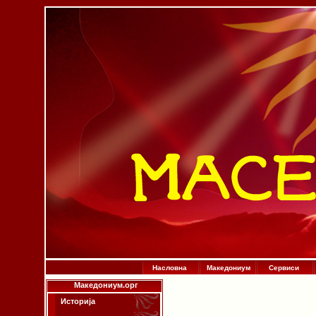
Насловна
Македониум
Сервиси
Македониум.орг
Историја