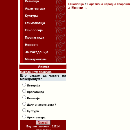
Религија
Етнологија
>
Наративно народно творешт
.: Епови :.
Архитектура
Култура
Етимологија
Етнологија
Пропаганда
Новости
За Македонија
Македонизам
Анкета
Македониум прашува
Што сакате да читате на
Македониум?
Историја
Пропаганда
Религија
Дали знаевте дека?
Култура
Архитектура
Вкупно гласови : 11114
резултати