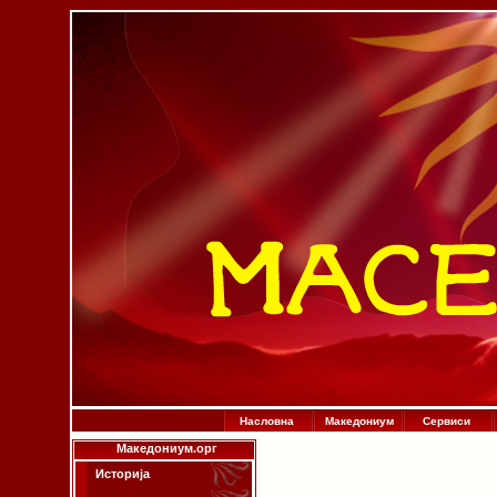
Насловна
Македониум
Сервиси
Македониум.орг
Историја