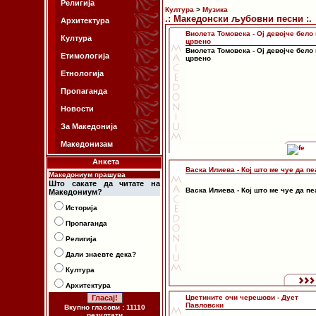
Религија
Култура
>
Музика
.: Македонски љубовни песни :.
Архитектура
Виолета Томовска - Ој девојче бело 
Култура
црвено
Виолета Томовска - Ој девојче бело 
Етимологија
црвено
Етнологија
Пропаганда
Новости
За Македонија
Македонизам
Анкета
Васка Илиева - Кој што ме чуе да п
Македониум прашува
Што сакате да читате на
Васка Илиева - Кој што ме чуе да п
Македониум?
Историја
Пропаганда
Религија
Дали знаевте дека?
Култура
Архитектура
Цветините очи черешови - Дует
Павловски
Вкупно гласови : 11110
резултати