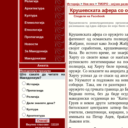
Религија
Историја
>
Нов век
>
ТМОРО - нејзин разв
Архитектура
Крушевската афера со о
Култура
Сподели на Facebook
Етимологија
Крушевската револуционерна организ
разнишана од една афера во која било о
Етнологија
Крушевската афера со оружјето з
Пропаганда
фатениот од османската полициј
Жабјани, познат како Јосиф Жабј
Новости
својот соработник, крушевчанец
За Македонија
Кола. Во истото време, не знаеј
Херту со своите коњи се наоѓал
Македонизам
рутинското легитимирање на пос
Анкета
полиција, кај Херту биле прона
оружје. Со исказите на анџијата д
Македониум прашува
Што сакате да читате на
Херту успеал да се спаси од апс
Македониум?
во Уќуматот и подложен на неви
Историја
соборци. Така, им ги разоткрил 
оружјето од грчката граница до Б
Пропаганда
Веднаш потоа, без да биде осу
Религија
македонски осуденици во "Кати
Груев и некои други затвореници
Дали знаевте дека?
битолскиот централен затвор би
Култура
учители, свештеници, кираџии, з
Архитектура
имињата на Петар Ацев, браќа
Љакови итн.
Вкупно гласови : 11110
резултати