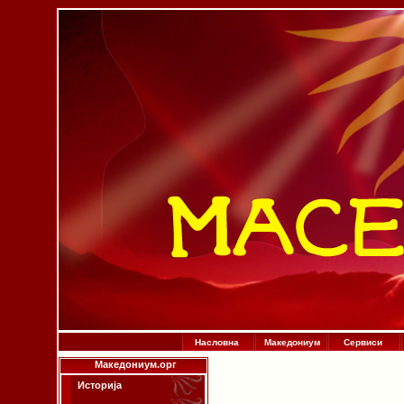
Насловна
Македониум
Сервиси
Македониум.орг
Историја