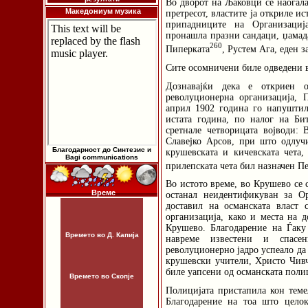
Во дворот на Љаковци се наоѓал
Македониум музика
претресот, властите ја откриле и
припадниците на Организација
пронашла празни сандаци, џамад
260
Пиперката
, Рустем Ага, еден 
Сите осомничени биле одведени в
Дознавајќи дека е откриен о
револуционерна организација, 
април 1902 година го напушти
истата година, по налог на Би
сретнале четворицата војводи:
Славејко Арсов, при што одлучи
Благодарност до Синтезис и
крушевската и кичевската чета,
Bagi communications
прилепската чета бил назначен П
Во истото време, во Крушево се 
Време
останал неидентификуван за Ор
доставил на османската власт 
организација, како и места на 
Крушево. Благодарение на Ѓаку
Времето во Д. Капија
навреме известени и спасе
револуционерно јадро успеало да
крушевски учители, Христо Чивч
биле уапсени од османската поли
Времето во Скопје
Полицијата пристапила кон теме
Благодарение на тоа што цело