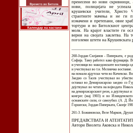
пренесени во нови скривници, 
Времето во Битола
нови, полицијата не успеала
крушевски учители, Христо 
страотните мачења и не ги пр
измачени и претепани, овие хр
тортури и во Битолскиот центр
Календар на настани
молк. На крајот властите ги ос
верни на својата заклетва. На 
поголеми штети на Крушевската 
________________________
260-Јордан Силјанов - Пиперката, е род
Софија. Таму работел како фурнаџија. В
и учесници во македонските востанија од
и учествувал во т.н. Мелничко востание.
на помали ајдутски чети во Кичевско. Во
Заедно со Тасев учествувал во убиств
останал во Демирхисарско заедно со Ѓу
дејствувал во четата на војводата Нико
на демирхисарскиот реон, а дејствувал 
конгрес (мај 1903) и во Илинденското
османските сили, се самоубил. (А. Д. Йо
Ѓоршески, Јордан Пиперката, Скопје 1982
261-3. Божиновски, Веле Марков, Друштв
ПРЕДАВСТВАТА И АТЕНТАТИ
Автори Виолета Аковска и Нико