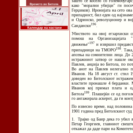
зашто се косело со големобугар
Времето во Битола
како "морални убијци" ги пос
Герџиков). Иронијата на сето ов
припадност, бил еден од најзнам
и Одринско, револуционер и вој
196
Сандански
.
Календар на настани
Убиството на овој егзархиски 
помош на Организацијата ".
197
движење"
и извршил предавств
198
припадници на ТМОРО
. Так
апсења на сомнителни лица. До 2
истражниот затвор се нашле ок
Павлев, анџија во Битола, по по
Во анот на Павлев нелегално п
Иванов. На 18 август ст. стил 
доведен во Битолскиот истражен
властите пронашле 4 берданки. 
Иванов кој примал плата и од
199
Битола
. Плашејќи се од погол
го ангажирала аскерот, да ги кон
По извесно време, над половина
1901 година пред Битолскиот суд
1. Трајко од Баир дека го убил 
Петар Георгиев, главниот свеште
откажал да даде пари на Комитетот