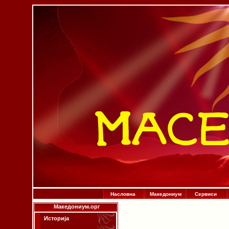
Насловна
Македониум
Сервиси
Македониум.орг
Историја