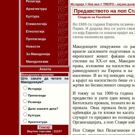
Религија
Историја
>
Нов век
>
ТМОРО - нејзин разв
Архитектура
Предавството на поп Ст
Култура
Сподели на Facebook
Етимологија
Во 1900-та година Европа осамна 
Париз. И додека беа се уште све
Етнологија
со која Европа го означи крајот н
силна економска криза.
Пропаганда
Македонците опкружени со рас
Новости
вршеле засилените подготовки з
За Македонија
европскиот живот фаќаше сил
стилови на ХХ-от век, Македон
Македонизам
права, изложени на насилства и 
Анкета
рамнодушност на Европа и на "
Македониум прашува
население. И во тој невиден очај,
Што сакате да читате на
а крајот на насилството беше се
Македониум?
жртви во бесмислениот синџир на
Историја
И токму за таа 1900-та година
Пропаганда
предавство и уште еден венец на
Религија
Битолската провала, позната во 
провала. Оваа провала била рез
Дали знаевте дека?
одбивајќи да ги вложи во касата
Култура
случајот го пријавил во полициј
Организацијата, а поп Ставре наб
Архитектура
Поп Ставре бил Пелагониски ег
Вкупно гласови : 11107
резултати