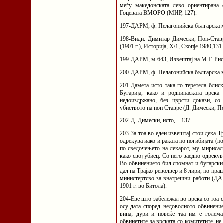
меѓу македонската лево ориентирана 
Гоцевата ВМОРО (МИР, 127).
197-ДАРМ, ф. Пелагонийска българска ми
198-Види: Димитар Димески, Поп-Ставре
(1901 г.), Историја, Х/1, Скопје 1980,131
199-ДАРМ, м-643, Извештај на М.Г. Рист
200-ДАРМ, ф. Пелагонийска българска ми
201-Дамета исто така го теретела блиск
Бугарија, како и роднинаската врска
недоиздржано, без цврсти докази, со
убиството на поп Ставре (Д. Димески, Поп
202-Д. Димески, исто,... 137.
203-За тоа во еден извештај стои дека Т
одрекува иако и раката по погибијата (по
по сведочењето на лекарот, му мирисал
како свој убиец. Со него заедно одрекув
Во обвинението бил спомнат и бугарски
дал на Трајко револвер и 8 лири, но пр
министертсво за внатрешни работи (ДА
1901 г. во Битола).
204-Еве што забележал во врска со тоа с
осу-дата според недоволното обвинени
вина; дури и повеќе таа им е голема
обвинетите за врската со комитетите, не