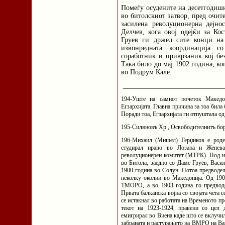
Помеѓу осудените на десетгодишн
во битолскиот затвор, пред очит
засилена револуционерна дејно
Делчев, кога овој одејќи за Ко
Груев ги држел сите конци на
извонредната координација 
соработник и приврзаник кој бе
Така било до мај 1902 година, ко
во Подрум Кале.
_____________________________
194-Уште на самиот почеток Македон
Егзархијата. Главна причина за тоа бил
Поради тоа, Егзархијата ги отпуштала од
195-Силяновъ Хр., Освободителнитъ борб
196-Михаил (Мишел) Герџиков е роде
студирал право во Лозана и Женева
револуционерен комитет (МТРК). Под и
во Битола, заедно со Даме Груев, Вас
1900 година во Солун. Потоа предводел 
неколку околии во Македонија. Од 190
ТМОРО, а во 1903 година го предводе
Првата балканска војна со својата чета с
се истакнал во работата на Временото 
текот на 1923-1924, правени со цел 
емигрирал во Виена каде што се вклучил
забраната и растурањето на ВМРО на Ва