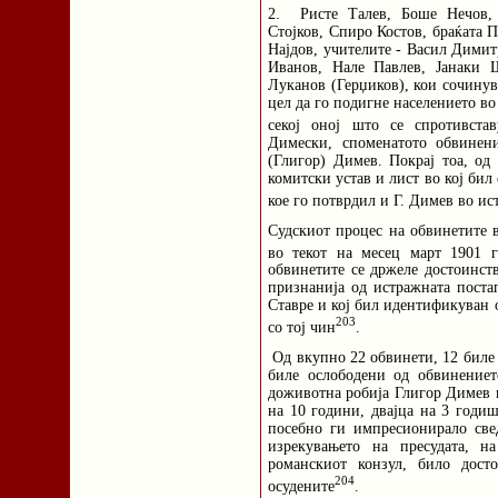
2. Ристе Талев, Боше Нечов, 
Стојков, Спиро Костов, браќата 
Најдов, учителите - Васил Димит
Иванов, Нале Павлев, Јанаки 
Луканов (Герџиков), кои сочинув
цел да го подигне населението во
секој оној што се спротивстав
Димески, споменатото обвинен
(Глигор) Димев. Покрај тоа, од
комитски устав и лист во кој бил
кое го потврдил и Г. Димев во ис
Судскиот процес на обвинетите в
во текот на месец март 1901 
обвинетите се држеле достоинст
признанија од истражната поста
Ставре и кој бил идентификуван 
203
со тој чин
.
Од вкупно 22 обвинети, 12 биле о
биле ослободени од обвинениет
доживотна робија Глигор Димев и
на 10 години, двајца на 3 годи
посебно ги импресионирало све
изрекувањето на пресудата, н
романскиот конзул, било дост
204
осудените
.