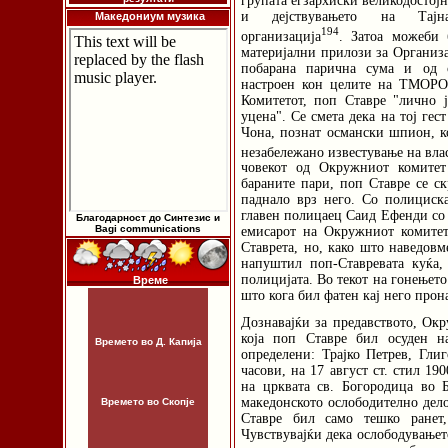
групата егзархиски великодостој
и дејствувањето на Тајнат
Македониум музика
194
организација
. Затоа можеби 
материјални прилози за Организа
побарана парична сума и од о
настроен кон целите на ТМОРО 
Комитетот, поп Ставре "лично ј
уцена". Се смета дека на тој гес
Чона, познат османски шпион, ко
незабележано известување на вла
човекот од Окружниот комитет
бараните пари, поп Ставре се ск
паднало врз него. Со полициска
главен полицаец Саид Ефенди со
Благодарност до Синтезис и
Bagi communications
емисарот на Окружниот комитет
Ставрета, но, како што наведовм
напуштил поп-Ставревата куќа
полицијата. Во текот на гонењето 
Време
што кога бил фатен кај него прон
Дознавајќи за предавството, Ок
која поп Ставре бил осуден н
Времето во Д. Капија
определени: Трајко Петрев, Гли
часови, на 17 август ст. стил 19
на црквата св. Богородица во 
македонското ослободително дело
Времето во Скопје
Ставре бил само тешко ранет
Чувствувајќи дека ослободувањето