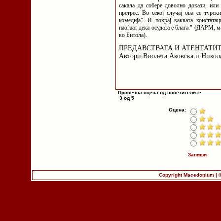
сакала да собере доволно докази, или 
претрес. Во секој случај ова се турск
комедија". И покрај ваквата констатац
наоѓаат дека осудата е блага." (ДАРМ, м
во Битола).
ПРЕДАВСТВАТА И АТЕНТАТИ
Автори Виолета Аковска и Нико
Просечна оцена од посетителите
3 од 5
Оцена:
Запиши
Copyright Macedonium | 