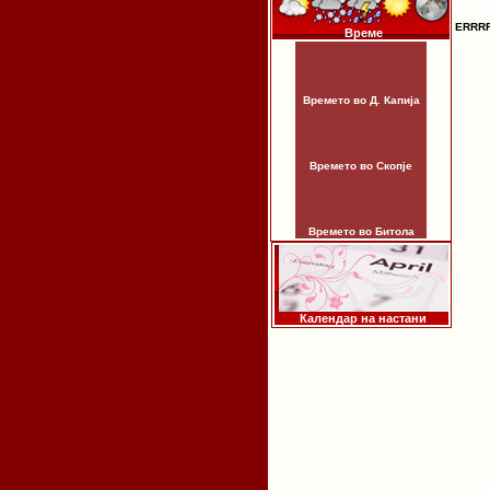
ERRR
Време
Времето во Д. Капија
Времето во Скопје
Времето во Битола
Календар на настани