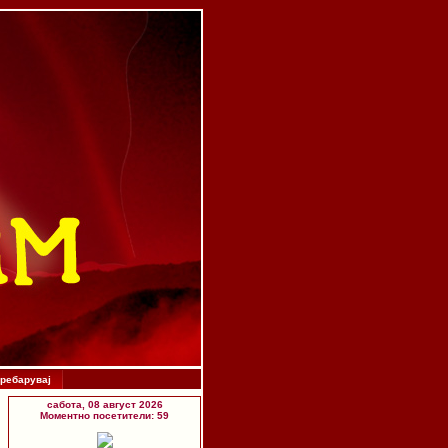
ребарувај
сабота, 08 август 2026
Моментно посетители: 59