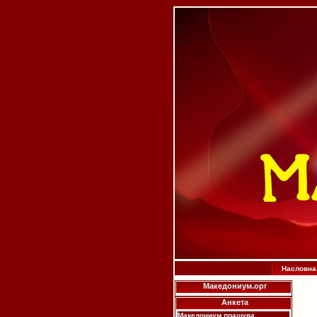
Насловна
Македониум.орг
Анкета
Македониум прашува