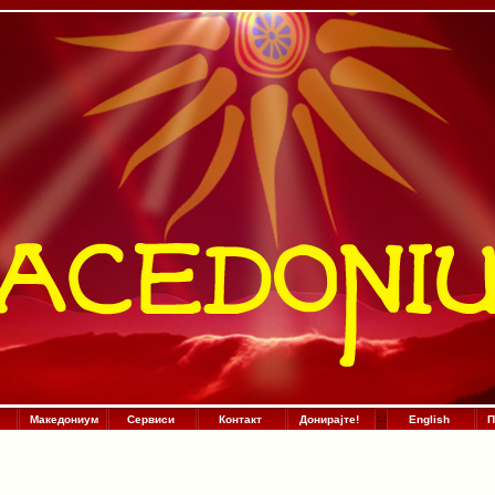
Македониум
Сервиси
Контакт
Донирајте!
:
.
:
English
П