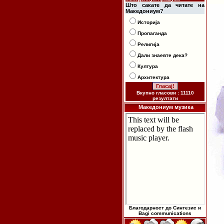
Што сакате да читате на
Македониум?
Историја
Пропаганда
Религија
Дали знаевте дека?
Култура
Архитектура
Вкупно гласови : 11110
резултати
Македониум музика
Благодарност до Синтезис и
Bagi communications