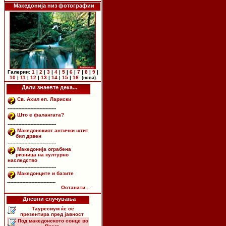
Македонија низ фотографии
Галерии:
1
|
2
|
3
|
4
|
5
|
6
|
7
|
8
|
9
|
10
|
11
|
12
|
13
|
14
|
15
|
16
(нова)
Дали знаевте дека...
Св. Ахил еп. Лариски
--------------------------------
Што е фалангата?
--------------------------------
Македонскиот антички штит
бил дрвен
--------------------------------
Македонија ограбена
ризница на културно
наследство
--------------------------------
Македонците и базите
--------------------------------
Останати...
Дневни случувања
Тауресиум ќе се
презентира пред јавност
Под македонското сонце во