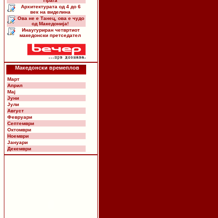
Прага
Архитектурата од 4 до 6
век на виделина
Ова не е Танец, ова е чудо
од Македонија!
Инаугуриран четвртиот
македонски претседател
Македонски времеплов
Март
Април
Мај
Јуни
Јули
Август
Февруари
Септември
Октомври
Ноември
Јануари
Декември