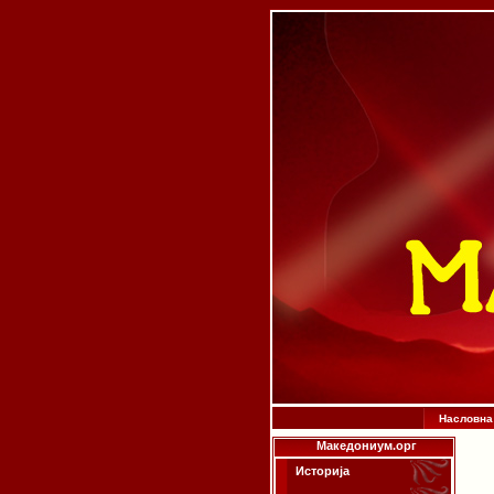
Насловна
Македониум.орг
Историја