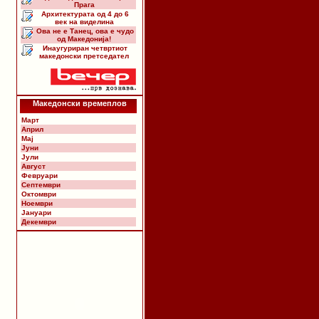
Прага
Архитектурата од 4 до 6
век на виделина
Ова не е Танец, ова е чудо
од Македонија!
Инаугуриран четвртиот
македонски претседател
Македонски времеплов
Март
Април
Мај
Јуни
Јули
Август
Февруари
Септември
Октомври
Ноември
Јануари
Декември