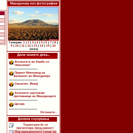
Македонија низ фотографии
Галерии:
1
|
2
|
3
|
4
|
5
|
6
|
7
|
8
|
9
|
10
|
11
|
12
|
13
|
14
|
15
|
16
(нова)
Дали знаевте дека...
Фалангата во борба со
“Амазонки”
--------------------------------
Првиот Млековод на
Балканот во Македонија
--------------------------------
Свештмч. Мокиј
--------------------------------
Хелените најголеми
противници на Македонците
--------------------------------
Цесија
--------------------------------
Останати...
Дневни случувања
Тауресиум ќе се
презентира пред јавност
Под македонското сонце во