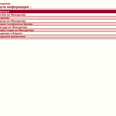
кедонија
пшти информации :.
дониум
штини во Македонија
едонија
диуми во Македонија
важни телефонски броеви
басади во Македонија
нифестации во Македонија
едонија и Европа
кедонски времеплов