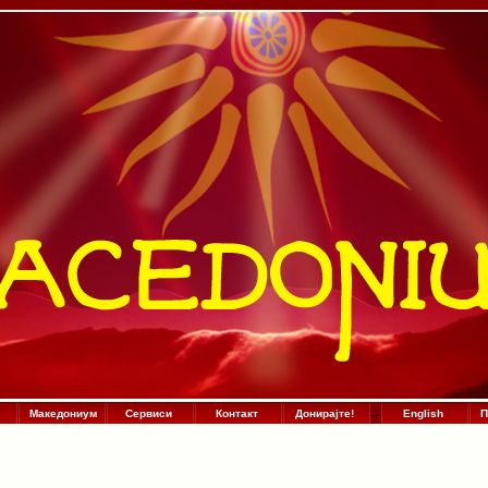
Македониум
Сервиси
Контакт
Донирајте!
:
.
:
English
П