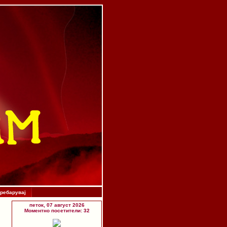
ребарувај
петок, 07 август 2026
Моментно посетители: 32