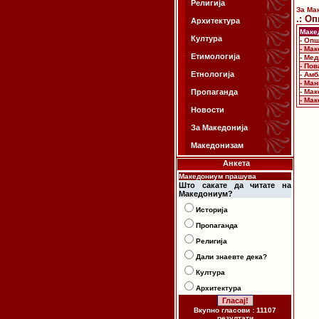
Религија
За Ма
.: О
Архитектура
Маке
Култура
- Оп
- Мак
Етимологија
- Ме
- По
Етнологија
- Ам
- Ма
Пропаганда
- Мак
- Ма
Новости
За Македонија
Македонизам
Анкета
Македониум прашува
Што сакате да читате на
Македониум?
Историја
Пропаганда
Религија
Дали знаевте дека?
Култура
Архитектура
Вкупно гласови : 11107
резултати