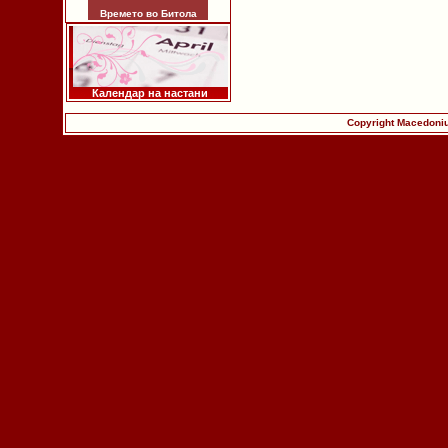
Времето во Битола
Календар на настани
Copyright Macedoniu