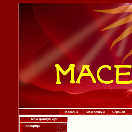
Насловна
Македониум
Сервиси
Македониум.орг
Историја