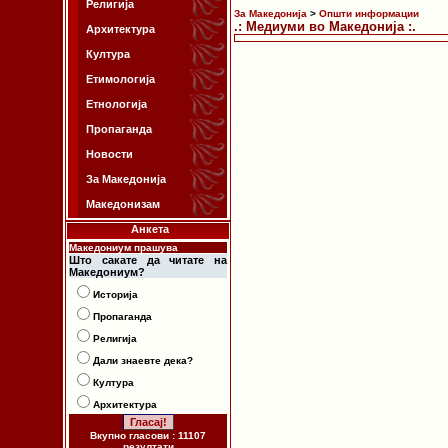
Религија
За Македонија
>
Општи информации
.: Медиуми во Македонија :.
Архитектура
Култура
Етимологија
Етнологија
Пропаганда
Новости
За Македонија
Македонизам
Анкета
Македониум прашува
Што сакате да читате на
Македониум?
Историја
Пропаганда
Религија
Дали знаевте дека?
Култура
Архитектура
Вкупно гласови : 11107
резултати