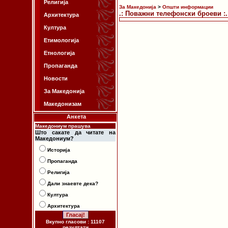
Религија
За Македонија
>
Општи информации
.: Поважни телефонски броеви :.
Архитектура
Култура
Етимологија
Етнологија
Пропаганда
Новости
За Македонија
Македонизам
Анкета
Македониум прашува
Што сакате да читате на
Македониум?
Историја
Пропаганда
Религија
Дали знаевте дека?
Култура
Архитектура
Вкупно гласови : 11107
резултати