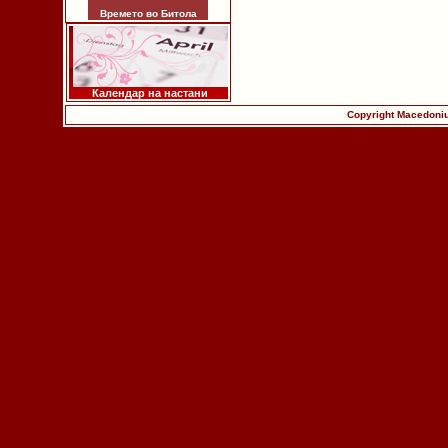
Времето во Битола
Календар на настани
Copyright Macedoniu