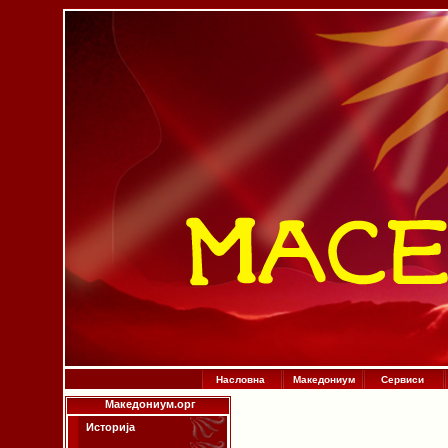
Насловна
Македониум
Сервиси
Македониум.орг
Историја