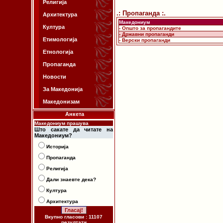
Религија
.: Пропаганда :.
Архитектура
Македониум
Култура
- Општо за пропагандите
- Државни пропаганди
Етимологија
- Верски пропаганди
Етнологија
Пропаганда
Новости
За Македонија
Македонизам
Анкета
Македониум прашува
Што сакате да читате на
Македониум?
Историја
Пропаганда
Религија
Дали знаевте дека?
Култура
Архитектура
Вкупно гласови : 11107
резултати