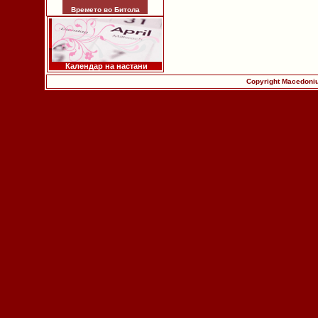
Времето во Битола
Календар на настани
Copyright Macedoniu