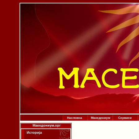
Насловна
Македониум
Сервиси
Македониум.орг
Историја