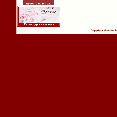
Времето во Битола
Календар на настани
Copyright Macedoniu