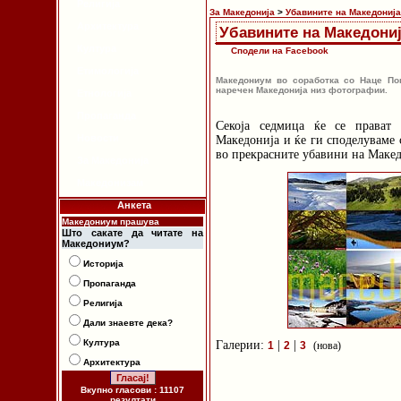
Религија
За Македонија
>
Убавините на Македонија
Архитектура
Убавините на Македони
Култура
Сподели на Facebook
Етимологија
Македониум во соработка со Наце По
наречен Македонија низ фотографии.
Етнологија
Пропаганда
Секоја седмица ќе се прават
Новости
Македонија и ќе ги споделуваме 
во прекрасните убавини на Макед
За Македонија
Македонизам
Анкета
Македониум прашува
Што сакате да читате на
Македониум?
Историја
Пропаганда
Религија
Дали знаевте дека?
Култура
Галерии:
|
|
1
2
3
(нова)
Архитектура
Вкупно гласови : 11107
резултати