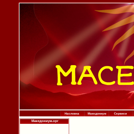
Насловна
Македониум
Сервиси
Македониум.орг
Историја