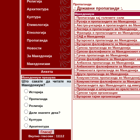
Религија
Пропаганда
.: Државни пропаганди :.
Архитектура
Македониум
Култура
- Пропаганда кај големите сили
- Русија и пропагандите во Македонија
Етимологија
- Австро-унгарија и пропагандите во Мак
- Англија и пропагандите во Македонија
Етнологија
- Франција и пропагандите во Македониј
- САД и Македонија
Пропаганда
- Бугарската пропаганда во Македонија
- Бугарски фалсификати за Македонскио
- Српска пропаганда во Македонија
Новости
- Српски фалсификати за Македонскиот 
- Грчка пропаганда во Македонија
За Македонија
- Грчки фалсификати за Македонскиот н
- Албанска пропаганда во Македонија
Македонизам
- Албанските фалсификати за Македонск
- Романската пропаганда во Македонија
Анкета
- Други пропаганда во Македонија
Македониум прашува
- Комунистичка пропаганда во Македониј
Што сакате да читате на
- Комунистички фалсификати за Македон
Македониум?
- Пропагандите врз Македонците од имиг
- Пропаганди и шпиунажи во кралството 
Историја
- Српски тајни организации
- Бугарски тајни организации
Пропаганда
Религија
Дали знаевте дека?
Култура
Архитектура
Вкупно гласови : 11112
резултати