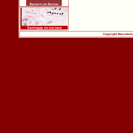
Времето во Битола
Календар на настани
Copyright Macedoniu