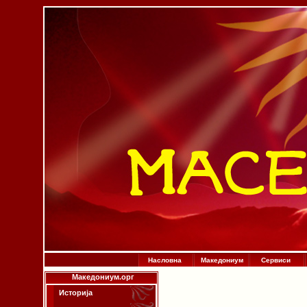
Насловна
Македониум
Сервиси
Македониум.орг
Историја