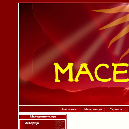
Насловна
Македониум
Сервиси
Македониум.орг
Историја