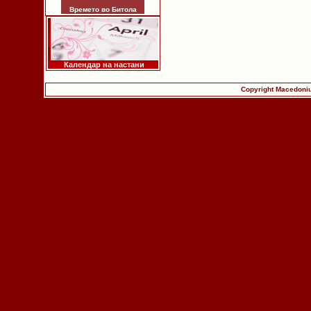
Времето во Битола
Календар на настани
Copyright Macedoniu