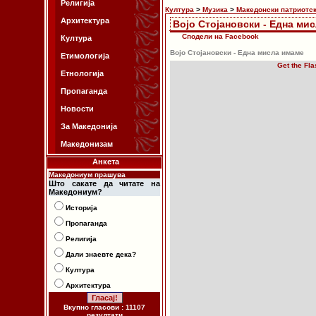
Религија
Култура
>
Музика
>
Македонски патриотс
Архитектура
Војо Стојановски - Една ми
Сподели на Facebook
Култура
Војо Стојановски - Една мисла имаме
Етимологија
Get the Fla
Етнологија
Пропаганда
Новости
За Македонија
Македонизам
Анкета
Македониум прашува
Што сакате да читате на
Македониум?
Историја
Пропаганда
Религија
Дали знаевте дека?
Култура
Архитектура
Вкупно гласови : 11107
резултати