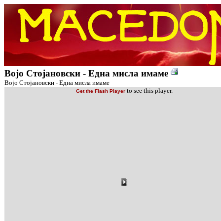
Војо Стојановски - Една мисла имаме
Војо Стојановски - Една мисла имаме
to see this player.
Get the Flash Player