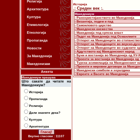
Религија
Историја
.: Среден век :.
Архитектура
Македониум
Култура
- Ранохристијанството во Македонија
- Византија, подем и пад
Етимологија
- Самоиловото царство
- Македонски кнежества
Етнологија
- Македонија под српска власт
- Падот на Македонија под Османлиите
Пропаганда
- Отпорот на Македонците во стопанство
- Отпорот на Македонците во верско-дух
- Отпорот на Македонците во судските о
Новости
- Ајдутството кај Македонскиот народ
- Буни и востанија во Македонија од XV-X
За Македонија
- Проекти за востанија во Македонија од 
- Турска асимилација на Македонскиот н
Македонизам
- Проекти и мировни договори за Македо
- Македонски симболи и хералдика
Анкета
- Евреите и Васите во Македонија
Македониум прашува
Што сакате да читате на
Македониум?
Историја
Пропаганда
Религија
Дали знаевте дека?
Култура
Архитектура
Вкупно гласови : 11107
резултати