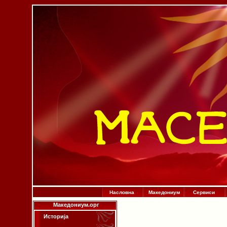
Насловна
Македониум
Сервиси
Македониум.орг
Историја