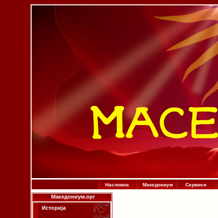
Насловна
Македониум
Сервиси
Македониум.орг
Историја