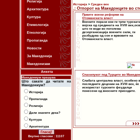
Религија
Историја
>
Среден век
.: Отпорот на Македонците во ст
Архитектура
Првите воени реформи на
Култура
Отоманската власт
Воените порази кои ги трпи турскат
Етимологија
војска од средината на XVIII век,ос
што ги води во поголема
дезорганизација воените сили, ги
Етнологија
разбудува од сон и врвовите на
Отоманската власт.
Пропаганда
Новости
За Македонија
Македонизам
Анкета
Спахилукот под Турците во Македон
Македониум прашува
Слабата централна власт, особено 
Што сакате да читате на
последните децении на XVIII век, ќе 
Македониум?
искористат турските феудалци
понесени од вносните приходите.
Историја
Пропаганда
Религија
Дали знаевте дека?
Култура
Архитектура
Вкупно гласови : 11107
резултати