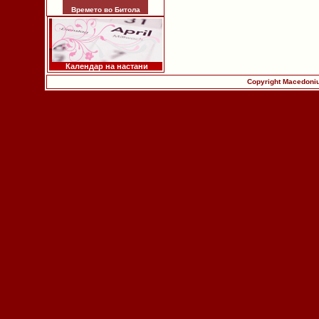
Времето во Битола
Календар на настани
Copyright Macedoniu