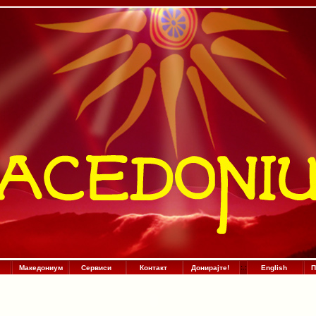
Македониум
Сервиси
Контакт
Донирајте!
:
.
:
English
П