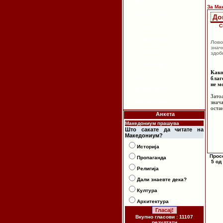
Религија
За Ма
Архитектура
До
С
Култура
Етимологија
Лово
знач
Етнологија
здоб
Пропаганда
Како
Новости
благ
не м
За Македонија
Зато
Македонизам
знач
оста
Анкета
Македониум прашува
Што сакате да читате на
Македониум?
Историја
Прос
Пропаганда
5 од
Религија
Дали знаевте дека?
Култура
Архитектура
Вкупно гласови : 11107
резултати