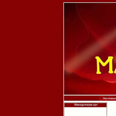
Насловна
Македониум.орг
Историја