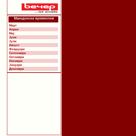
Македонски времеплов
Март
Април
Мај
Јуни
Јули
Август
Февруари
Септември
Октомври
Ноември
Јануари
Декември