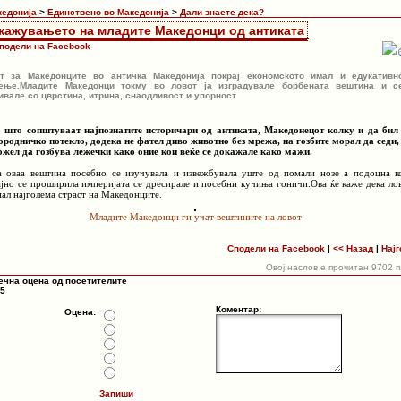
кедонија
>
Единствено во Македонија
>
Дали знаете дека?
кажувањето на младите Македонци од антиката
подели на Facebook
т за Македонците во античка Македонија покрај економското имал и едукативн
ење.Младите Македонци токму во ловот ја изградувале борбената вештина и с
ивале со цврстина, итрина, снаодливост и упорност
 што сопштуваат најпознатите историчари од антиката, Македонецот колку и да бил
ородничко потекло, додека не фател диво животно без мрежа, на гозбите морал да седи, 
ожел да гозбува лежечки како оние кои веќе се докажале како мажи.
а оваа вештина посебно се изучувала и извежбувала уште од помали нозе а подоцна к
ајно се проширила империјата се дресирале и посебни кучиња гоничи.Ова ќе каже дека ло
нал најголема страст на Македонците.
Младите Македонци ги учат вештините на ловот
Сподели на Facebook
|
<< Назад
|
Најг
Овој наслов е прочитан 9702 
ечна оцена од посетителите
 5
Коментар:
Оцена:
Запиши