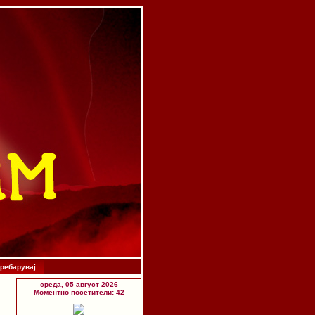
ребарувај
среда, 05 август 2026
Моментно посетители: 42