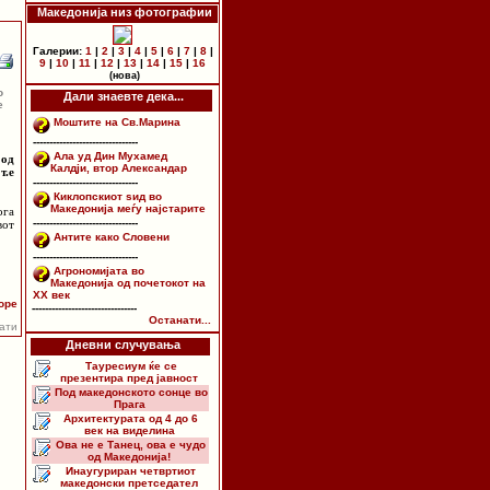
Македонија низ фотографии
Галерии:
1
|
2
|
3
|
4
|
5
|
6
|
7
|
8
|
9
|
10
|
11
|
12
|
13
|
14
|
15
|
16
(нова)
о
Дали знаевте дека...
е
Моштите на Св.Марина
--------------------------------
Ала уд Дин Мухамед
 од
Калдји, втор Александар
т.е
--------------------------------
Киклопскиот ѕид во
Македонија меѓу најстарите
ога
--------------------------------
вот
Антите како Словени
--------------------------------
Агрономијата во
Македонија од почетокот на
XX век
оре
--------------------------------
Останати...
пати
Дневни случувања
Тауресиум ќе се
презентира пред јавност
Под македонското сонце во
Прага
Архитектурата од 4 до 6
век на виделина
Ова не е Танец, ова е чудо
од Македонија!
Инаугуриран четвртиот
македонски претседател