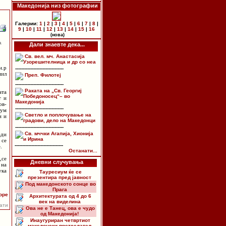
Македонија низ фотографии
Галерии:
1
|
2
|
3
|
4
|
5
|
6
|
7
|
8
|
9
|
10
|
11
|
12
|
13
|
14
|
15
|
16
(нова)
а
Дали знаевте дека...
Св. вел. мч. Анастасија
Узорешителница и др со неа
н.р
--------------------------------
нил
Преп. Филотеј
--------------------------------
Раката на „Св. Георгиј
ата
Победоносец“– во
т и
Македонија
ов-
--------------------------------
дум
Светло и поплочување на
и и
градови, дело на Македонци
--------------------------------
Св. мччки Агапија, Хионија
ади
и Ирина
 се
--------------------------------
.
Останати...
,се
Дневни случувања
 на
ука
Тауресиум ќе се
презентира пред јавност
Под македонското сонце во
Прага
оре
Архитектурата од 4 до 6
век на виделина
пати
Ова не е Танец, ова е чудо
од Македонија!
Инаугуриран четвртиот
македонски претседател