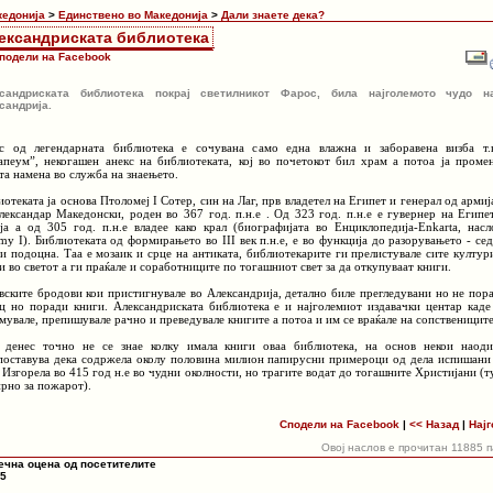
кедонија
>
Единствено во Македонија
>
Дали знаете дека?
ександриската библиотека
подели на Facebook
сандриската библиотека покрај светилникот Фарос, била најголемото чудо н
сандрија.
с од легендарната библиотека е сочувана само една влажна и заборавена визба т.
апеум”, некогашен анекс на библиотеката, кој во почетокот бил храм а потоа ја проме
ата намена во служба на знаењето.
иотеката ја основа Птоломеј I Сотер, син на Лаг, прв владетел на Египет и генерал од армиј
лександар Македонски, роден во 367 год. п.н.е . Од 323 год. п.н.е е гувернер на Египе
ја а од 305 год. п.н.е владее како крал (биографијата во Енциклопедија-Enkarta, насл
emy I). Библиотеката од формирањето во III век п.н.е, е во функција до разорувањето - се
ви подоцна. Таа е мозаик и срце на антиката, библиотекарите ги прелистувале сите култур
и во светот а ги праќале и соработниците по тогашниот свет за да откупуваат книги.
вските бродови кои пристигнувале во Александрија, детално биле прегледувани но не пор
ц но поради книги. Александриската библиотека е и најголемиот издавачки центар каде
јмувале, препишувале рачно и преведувале книгите а потоа и им се враќале на сопствениците
 денес точно не се знае колку имала книги оваа библиотека, на основ некои наоди
поставува дека содржела околу половина милион папирусни примероци од дела испишани
. Изгорела во 415 год н.е во чудни околности, но трагите водат до тогашните Христијани (т
рно за пожарот).
Сподели на Facebook
|
<< Назад
|
Најг
Овој наслов е прочитан 11885 
ечна оцена од посетителите
 5