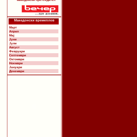
Македонски времеплов
Март
Април
Мај
Јуни
Јули
Август
Февруари
Септември
Октомври
Ноември
Јануари
Декември