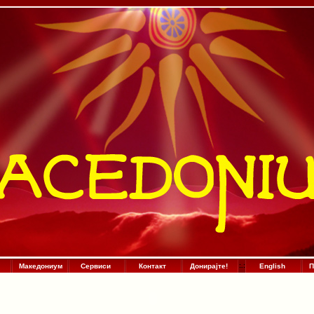
Македониум
Сервиси
Контакт
Донирајте!
:
.
:
English
П