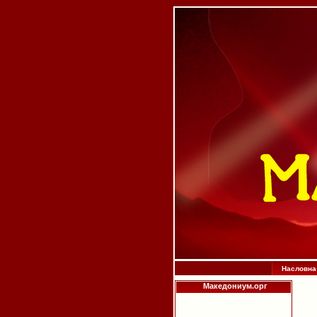
Насловна
Македониум.орг
Историја