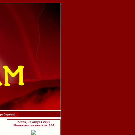
ребарувај
петок, 07 август 2026
Моментно посетители: 144