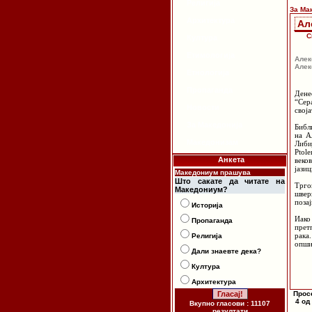
Религија
За Ма
Архитектура
Ал
С
Култура
Етимологија
Алек
Алек
Етнологија
Пропаганда
Дене
“Сер
Новости
свој
За Македонија
Библ
на А
Македонизам
Либи
Ptol
Анкета
веко
јазиц
Македониум прашува
Што сакате да читате на
Трго
Македониум?
швер
поза
Историја
Иако
Пропаганда
прет
рака
Религија
опши
Дали знаевте дека?
Култура
Архитектура
Прос
4 од
Вкупно гласови : 11107
резултати