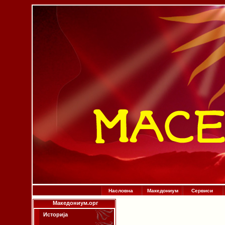
Насловна
Македониум
Сервиси
Македониум.орг
Историја