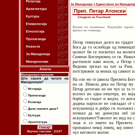
Религија
За Македонија
>
Единствено во Македони
Архитектура
Преп. Петар Атонски
Култура
Сподели на Facebook
Етимологија
Војник по занимање. Војувајќи еднаш 
фрлен во темница.
Етнологија
Пропаганда
Петар темнувал долго во градот
Новости
Бога да го ослободи од темницат
целиот би се посветил на молитв
За Македонија
Симеон Богопримец со св. Никола
растопиле како восок, а Петар 
Македонизам
Веднаш тргнал на пат за Рим,
Анкета
потстрижен за монах од самиот па
Македониум прашува
Што сакате да читате на
На сон му се јавила Пресвета Бо
Македониум?
на св. Никола дека на Петар му 
Петар дотогаш не ни чул за та г
Историја
вселил во една пештера, во ко
Пропаганда
борба со гладот и жедта, со жег
Религија
додека најпосле не совладал сé
искушенија и добро ги положил 
Дали знаевте дека?
почнал да му донесува леб се
Култура
искушувачот?ѓаволот во вид на с
Архитектура
знак и со името на Пресвета 
пронашол некој ловец, кој ловел 
Вкупно гласови : 11107
чул неговото житие.
резултати