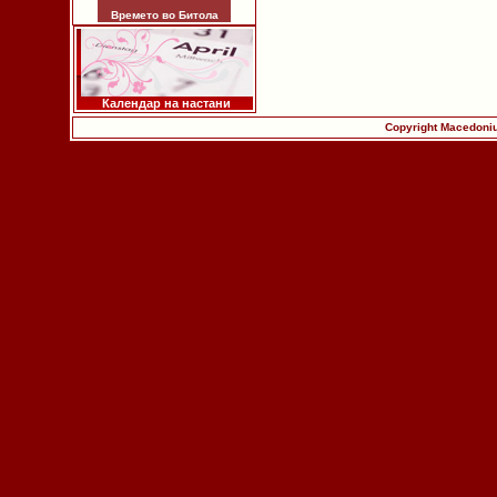
Времето во Битола
Календар на настани
Copyright Macedoniu