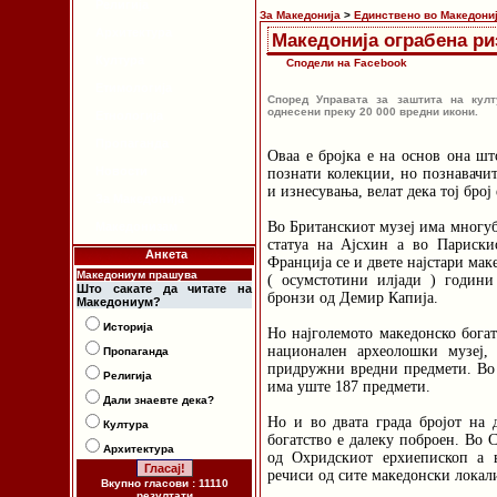
Религија
За Македонија
>
Единствено во Македони
Архитектура
Македонија ограбена ри
Култура
Сподели на Facebook
Етимологија
Според Управата за заштита на култ
однесени преку 20 000 вредни икони.
Етнологија
Пропаганда
Оваа е бројка е на основ она шт
Новости
познати колекции, но познавачит
и изнесувања, велат дека тој број
За Македонија
Во Британскиот музеј има многуб
Македонизам
статуа на Ајсхин а во Париск
Анкета
Франција се и двете најстари мак
Македониум прашува
( осумстотини илјади ) годин
Што сакате да читате на
бронзи од Демир Капија.
Македониум?
Историја
Но најголемото македонско бога
национален археолошки музеј,
Пропаганда
придружни вредни предмети. Во 
Религија
има уште 187 предмети.
Дали знаевте дека?
Но и во двата града бројот на 
Култура
богатство е далеку поброен. Во 
Архитектура
од Охридскиот ерхиепископ а 
речиси од сите македонски локал
Вкупно гласови : 11110
резултати