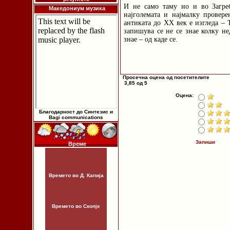
И не само таму но и во Загре
Македониум музика
најголемата и најмалку провере
антиката до XX век е изгледа – 
запишува се не се знае колку не
знае – од каде се.
Просечна оцена од посетителите
3,85 од 5
Оцена:
Благодарност до Синтезис и
Bagi communications
Запиши
Време
Времето во Д. Капија
Времето во Скопје