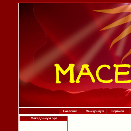
Насловна
Македониум
Сервиси
Македониум.орг
Историја