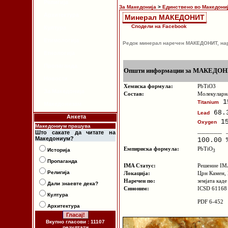
Религија
За Македонија
>
Единствено во Македони
Архитектура
Минерал МАКЕДОНИТ
Сподели на Facebook
Култура
Етимологија
Редок минерал наречен МАКЕДОНИТ, нар
Етнологија
Пропаганда
Општи информации за МАКЕДО
Новости
Хемиска формула:
PbTiO3
За Македонија
Состав:
Молекуларн
15
Titanium
Македонизам
68.3
Lead
Анкета
15
Oxygen
Македониум прашува
______ 
Што сакате да читате на
Македониум?
100.00 
Емпириска формула:
PbTiO
Историја
3
Пропаганда
IMA Статус:
Решение IM
Религија
Локација:
Црн Камен,
Наречен по:
земјата кад
Дали знаевте дека?
Синоним:
ICSD 61168
Култура
PDF 6-452
Архитектура
Вкупно гласови : 11107
резултати