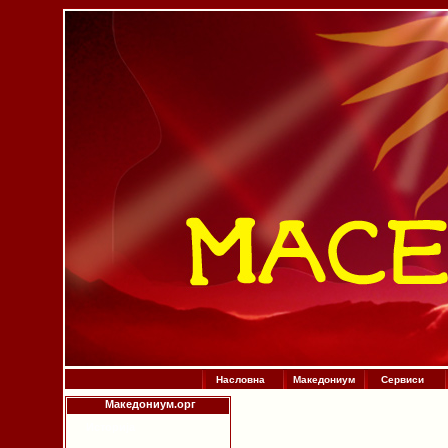
Насловна
Македониум
Сервиси
Македониум.орг
Историја