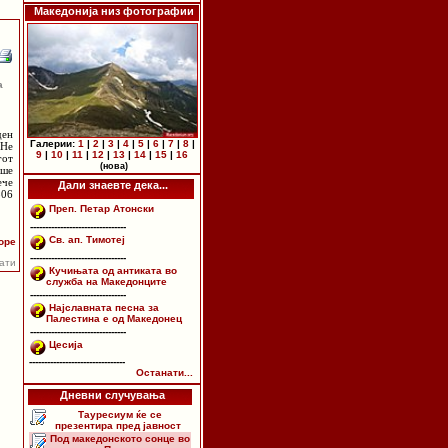
Македонија низ фотографии
а
ден
Галерии:
1
|
2
|
3
|
4
|
5
|
6
|
7
|
8
|
 Не
9
|
10
|
11
|
12
|
13
|
14
|
15
|
16
гот
(нова)
аше
ече
Дали знаевте дека...
306
Преп. Петар Атонски
--------------------------------
Св. ап. Тимотеј
оре
--------------------------------
пати
Кучињата од антиката во
служба на Македонците
--------------------------------
Најславната песна за
Палестина е од Македонец
--------------------------------
Цесија
--------------------------------
Останати...
Дневни случувања
Тауресиум ќе се
презентира пред јавност
Под македонското сонце во