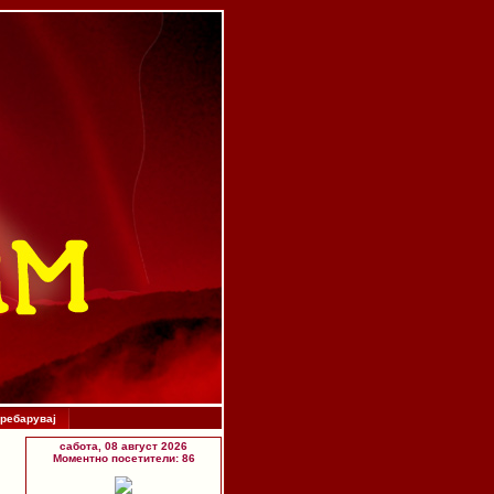
ребарувај
сабота, 08 август 2026
Моментно посетители: 86