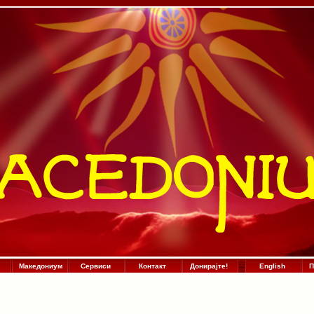
Македониум
Сервиси
Контакт
Донирајте!
:
.
:
English
П