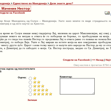
кедонија
>
Единствено во Македонија
>
Дали знаете дека?
. Маченик Нестор
подели на Facebook
ор беше Македонец од Солун – Македонија. Уште како момче ги виде страдањата н
имитриј и од него научи за Христос.
оа време во Солун имаше некој гладијатор Лиј, миленик на царот Максимилијан, кој секој 
куваше некого на мегдан и откога ќе го победеше во борење, го прободуваше на копја.
јќи да го гледа тоа повеќе Нестор го предизвика Лиј и откога јавно го повика на помош Бо
имитриј, го победи Лија. Уште и Лиј заврши на истите копја на кои секојдневно прободув
у многу други луѓе. Царот з аова толку многу се налути што нареди на Нестор да му се отс
ата, а Димитриј да го избодатс о копја. Св. Нестор пострада, заедно со Св. Димитриј, во 
на.
Сподели на Facebook
|
<< Назад
|
Најг
Овој наслов е прочитан 8794 
ечна оцена од посетителите
 5
Коментар:
Оцена:
Запиши