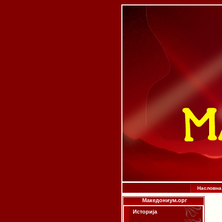
Насловна
Македониум.орг
Историја