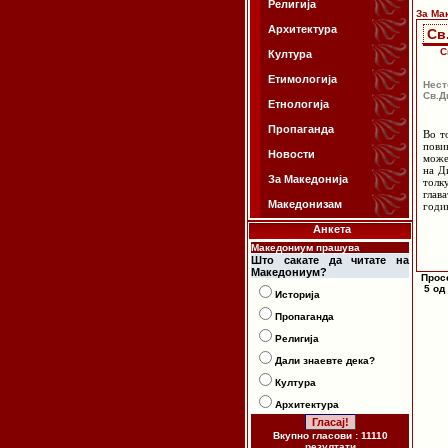
Религија
За Ма
Архитектура
Св
С
Култура
Етимологија
Нест
Св.Д
Етнологија
Пропаганда
Во т
пови
Новости
може
на Д
За Македонија
толк
глав
Македонизам
годи
Анкета
Македониум прашува
Што сакате да читате на
Македониум?
Прос
5 од
Историја
Пропаганда
Религија
Дали знаевте дека?
Култура
Архитектура
Вкупно гласови : 11110
резултати