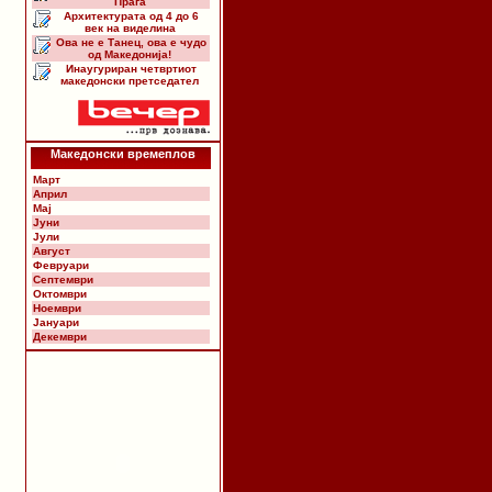
Прага
Архитектурата од 4 до 6
век на виделина
Ова не е Танец, ова е чудо
од Македонија!
Инаугуриран четвртиот
македонски претседател
Македонски времеплов
Март
Април
Мај
Јуни
Јули
Август
Февруари
Септември
Октомври
Ноември
Јануари
Декември