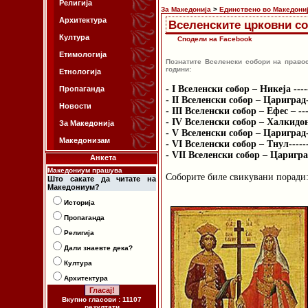
Религија
За Македонија
>
Единствено во Македони
Архитектура
Вселенските црковни с
Култура
Сподели на Facebook
Етимологија
Познатите Вселенски собори на право
години:
Етнологија
- I Вселенски собор – Никеја -----
Пропаганда
- II Вселенски собор – Цариград-
Новости
- III Вселенски собор – Ефес – ---
- IV Вселенски собор – Халкидон-
За Македонија
- V Вселенски собор – Цариград--
Македонизам
- VI Вселенски собор – Тнул-------
- VII Вселенски собор – Цариград
Анкета
Македониум прашува
Соборите биле свикувани поради
Што сакате да читате на
Македониум?
Историја
Пропаганда
Религија
Дали знаевте дека?
Култура
Архитектура
Вкупно гласови : 11107
резултати