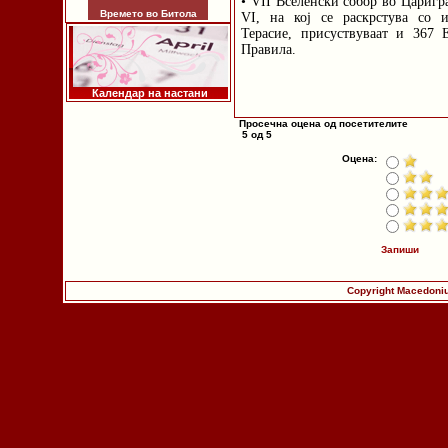
• VII Вселенски собор во Царигр
Времето во Битола
VI, на кој се раскрстува со 
Терасие, присуствуваат и 367
Правила.
Календар на настани
Просечна оцена од посетителите
5 од 5
Оцена:
Запиши
Copyright Macedoniu