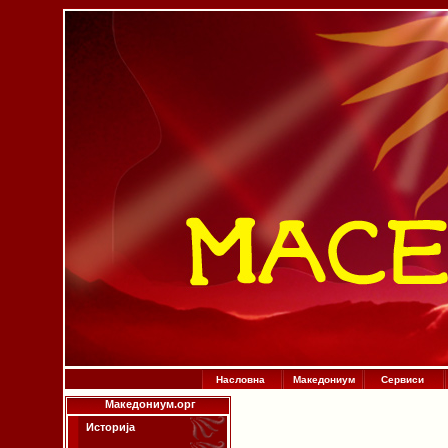
Насловна
Македониум
Сервиси
Македониум.орг
Историја