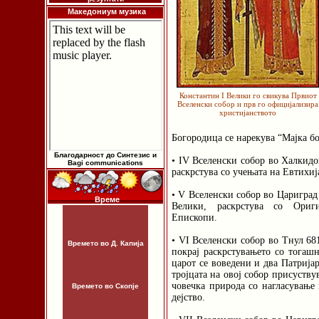
Македониум музика
Константин I Велики го свикува Првиот
Вселенски собор и прв го официјализира
христијанството
Богородица се нарекува “Мајка бо
Благодарност до Синтезис и
• IV Вселенски собор во Халкидо
Bagi communications
раскрстува со учењата на Евтихи
• V Вселенски собор во Цариград 
Време
Велики, раскрстува со Ориги
Епископи.
• VI Вселенски собор во Тнул 681
Времето во Д. Капија
покрај раскрстувањето со тогашн
царот се воведени и два Патрија
тројцата на овој собор присуств
човечка природа со нагласување 
Времето во Скопје
дејство.