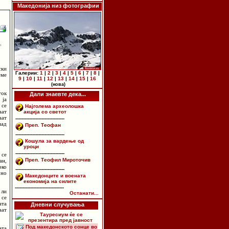
Македонија низ фотографии
,
ски
Галерии:
1
|
2
|
3
|
4
|
5
|
6
|
7
|
8
|
еме
9
|
10
|
11
|
12
|
13
|
14
|
15
|
16
(нова)
ток
Дали знаевте дека...
 ја
 се
Најголема археолошка
аат
акција со светот
аат
--------------------------------
пад
Преп. Теофан
--------------------------------
Кошула за вардење од
уроци
--------------------------------
 се
Преп. Теофил Мироточив
ан,
рко
--------------------------------
рно
Македонците и воената
економија на силите
--------------------------------
 ли
Останати...
 се
ата
Дневни случувања
аат
Тауресиум ќе се
презентира пред јавност
Под македонското сонце во
ата