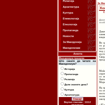
Религија
За Ма
Архитектура
Ко
С
Култура
Етимологија
Даки
особ
Етнологија
Пропаганда
Даки
плем
Новости
влад
За Македонија
Во с
ги р
Македонизам
пуст
под 
Анкета
пуст
Скор
Македониум прашува
прод
Што сакате да читате на
Македониум?
Историја
Моќн
спре
Пропаганда
со п
Анто
Религија
Море
Дали знаевте дека?
На п
Култура
ги о
пост
Архитектура
поло
окол
Вкупно гласови : 11112
- 85
резултати