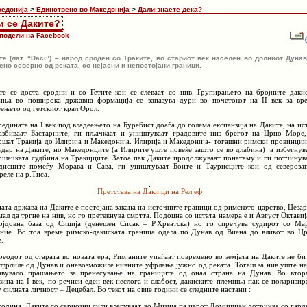
кедонија
>
Единствено во Македонија
>
Дали знаете дека?
и се Даките?
подели на Facebook
те (лат. “Daci”) – народ сроден со Траките, во стариот век населен во долниот Дунав
ено северно од реката, со нејасни и непостојани граници.
те се доста сродни и со Гетите кои се слеваат со нив. Групирањето на бројните даки
иња во поширока државна формација се запазува дури во почетокот на II век за вр
еењето од гетскиот крал Орол.
редината на I век под владеењето на Буребист доаѓа до голема експанзија на Даките, на ис
азбиваат Бастарните, ги пљачкаат и уништуваат градовите низ брегот на Црно Море,
ошат Тракија до Илирија и Македонија. Илирија и Македонија- тогашни римски провинции
удар на Даките, но Македонците (а Илирите уште повеќе зашто се во длабина) ја избегнув
ошечката судбина на Тракијците. Затоа пак Даките продолжуваат понатаму и ги потчинув
дисците помеѓу Морава и Сава, ги уништуваат Боите и Таурисците кои од североза
реле на р.Тиса.
Претстава на Дакијци на Релјеф
ата држава на Даките е постојана закана на источните граници од римското царство, Цезар
мал да тргне на нив, но го претекнува смртта. Подоцна со истата намера е и Август Октавиј
ојдовна база од Сиција (денешен Сисак – Р.Хрватска) но го спречува судирот со Ма
ние. Во тоа време римско-дакиската граница одела по Дунав од Виена до вливот во Ц
.
реодот од старата во новата ера, Римјаните упаѓаат повремено во земјата на Даките не би
тфрлиле од Дунав и оневозможиле нивните уфрлања јужно од реката. Тогаш за нив уште не
авувало прашањето за пренесување на границите од онаа страна на Дунав. Во втор
вина на I век, по речиси еден век неслога и слабост, дакиските племиња пак се поларизир
у силната личност – Децебал. Во текот на овие години се следните настани :
 година, Даките со сериозни сили влегуваат во Мизија па царот Домицијан дотрчува со гард