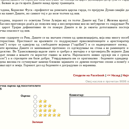
. Балкан за да ги врати Даките назад преку границата.
 година, Корнелие Фуск –префектот на римската царска гарда, го прејдува Дунав сакајќи да
 на памет Даките, но самиот тој е до нозе толчен од нив.
 година, поразот го осветува Тетие Јулијан кој ги толчи Даките кај Тап ( Железна врата)
бал низ преговори доаѓа до поволен мир а низ неприлики кои во меѓувреме го снајдуваат Ри
 царот Трајан дефинитивно ќе ги покори Даките и ќе ја оконча дотогашната постој
ечка опасност од нив.
реме судирите со Рим, Даките се на значаен степен од цивилизацијата, која има многу посе
ктеристики. Престижот на кралевите го поддржуваат првосвештениците а аристократиј
lleati”) остро се одвојува од слободните војници (“capillati”) и со надворешниот изглед.
ите времиња Даките се занимавааат претежно со одгледување на стока а во рамниците и
оделство. Во Трансилванија ваделе злато и сребро а значајна е и трговијата.Во војните Дак
орат пешки а коњите ги користат главно за влеча. Најопасното нивно оружје им е српол
laces”) а и стрелците им биле добри. Утврдувањата им се оригинални : бедемите однадвор
дена висина ги сочинуваат камени блокови зајакнати со дрвени попречни спони а помеѓу 
авал шут и земја. Горниот дел од бедемите е доградуван со керамика.
Сподели на Facebook
|
<< Назад
|
Најг
Овој наслов е прочитан 9698 
ечна оцена од посетителите
 5
Коментар:
Оцена:
Запиши