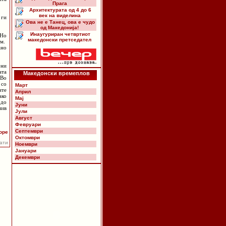
Прага
Архитектурата од 4 до 6
век на виделина
 ги
Ова не е Танец, ова е чудо
од Македонија!
Инаугуриран четвртиот
.Но
македонски претседател
м.
ано
бни
ата
Македонски времеплов
 Во
 со
Март
ите
Април
ако
Мај
 до
Јуни
нив
Јули
Август
Февруари
Септември
оре
Октомври
пати
Ноември
Јануари
Декември