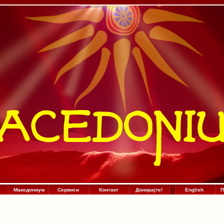
Македониум
Сервиси
Контакт
Донирајте!
:
.
:
English
П