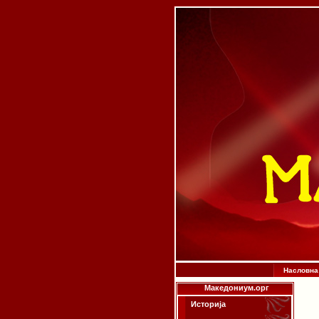
Насловна
Македониум.орг
Историја