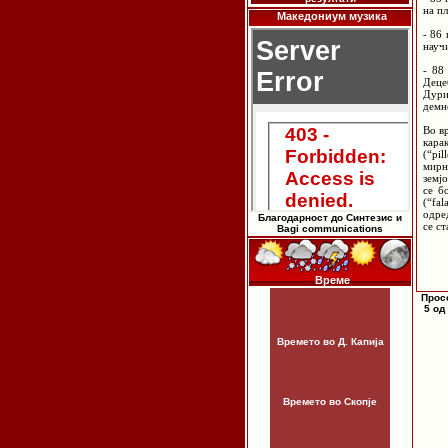
на пл
Македониум музика
- 86
научи
- 88
Деце
Дури
демн
Во в
кара
(“pi
мирн
земј
се б
(“fa
одре
Благодарност до Синтезис и
се ст
Bagi communications
Време
Прос
5 од
Времето во Д. Капија
Времето во Скопје