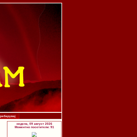
ребарувај
недела, 09 август 2026
Моментно посетители: 91