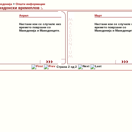
кедонија
>
Општи информации
акедонски времеплов :.
Април
Март
Настани кои се случиле низ
Настани кои се случиле 
времето поврзани со
времето поврзани со
Македонија и Македонците.
Македонија и Македонци
Страна 2 од 2