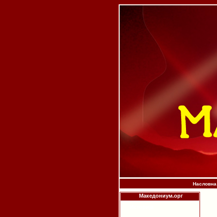
Насловна
Македониум.орг
Историја