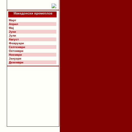
Македонски времеплов
Март
Април
Мај
Јуни
Јули
Август
Февруари
Септември
Октомври
Ноември
Јануари
Декември