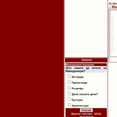
Религија
За Ма
.: М
Архитектура
Култура
Етимологија
Етнологија
Пропаганда
Новости
За Македонија
Македонизам
Анкета
Македониум прашува
Што сакате да читате на
Македониум?
Историја
Пропаганда
Религија
Дали знаевте дека?
Култура
Архитектура
Вкупно гласови : 11112
резултати