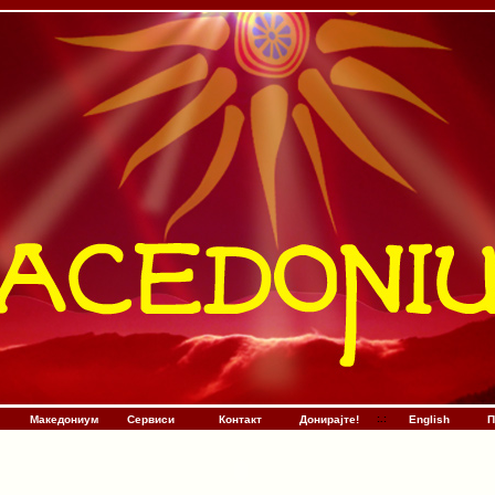
Македониум
Сервиси
Контакт
Донирајте!
:
.
:
English
П