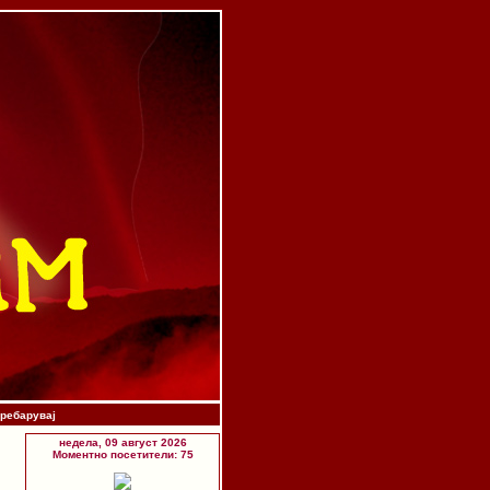
ребарувај
недела, 09 август 2026
Моментно посетители: 75