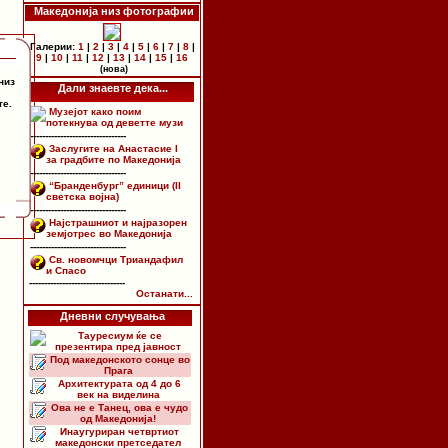
Македонија низ фотографии
Галерии:
1
|
2
|
3
|
4
|
5
|
6
|
7
|
8
|
9
|
10
|
11
|
12
|
13
|
14
|
15
|
16
(нова)
низ
Дали знаевте дека...
те.
Музејот како поим
потекнува од деветте музи
--------------------------------
Заслугите на Анастасие I
за градбите по Македонија
--------------------------------
“Бранденбург” единици (II
светска војна)
--------------------------------
Најстрашниот и најразорен
земјотрес во Македонија
--------------------------------
Св. новомчци Триандафил
и Спасо
--------------------------------
Останати...
Дневни случувања
Тауресиум ќе се
презентира пред јавност
Под македонското сонце во
Прага
Архитектурата од 4 до 6
век на виделина
Ова не е Танец, ова е чудо
од Македонија!
Инаугуриран четвртиот
македонски претседател