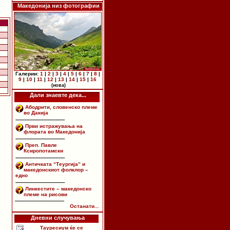
Македонија низ фотографии
Галерии:
1
|
2
|
3
|
4
|
5
|
6
|
7
|
8
|
9
|
10
|
11
|
12
|
13
|
14
|
15
|
16
(нова)
Дали знаевте дека...
Абодрити, словенско племе
во Дакија
--------------------------------
Први истражувања на
флората во Македонија
--------------------------------
Преп. Павле
Ксиропотамски
--------------------------------
Античката “Теургија” и
македонскиот фолклор –
едно
--------------------------------
Линкестите – македонско
племе на рисови
--------------------------------
Останати...
Дневни случувања
Тауресиум ќе се