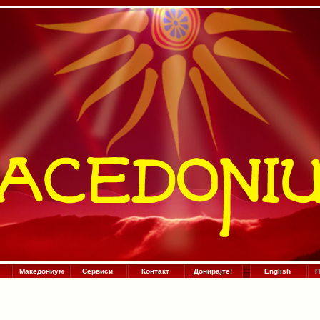
Македониум
Сервиси
Контакт
Донирајте!
:
.
:
English
П