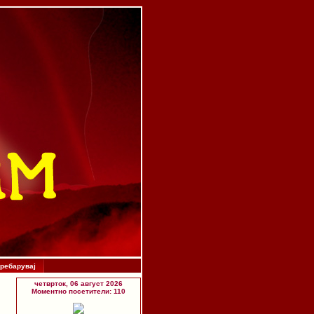
ребарувај
четврток, 06 август 2026
Моментно посетители: 110