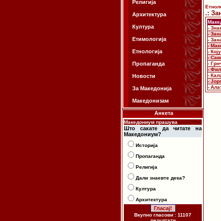
Религија
Етнол
.: За
Архитектура
Маке
Култура
- Зна
- За
Етимологија
- За
- Ма
Етнологија
- Кој
- Са
Пропаганда
- Гр
- Фи
- Кал
Новости
- Јор
- Ала
За Македонија
Македонизам
Анкета
Македониум прашува
Што сакате да читате на
Македониум?
Историја
Пропаганда
Религија
Дали знаевте дека?
Култура
Архитектура
Вкупно гласови : 11107
резултати