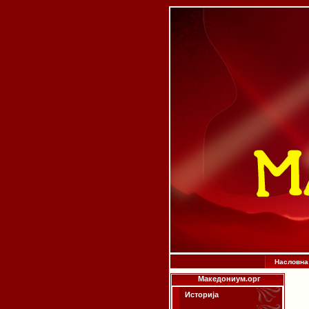
Насловна
Македониум.орг
Историја