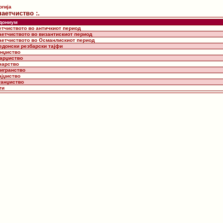
огија
наетчиство :.
дониум
етчиството во античкиот период
наетчиството во византискиот период
наетчиството во Османлискиот период
кедонски резбарски тајфи
унџиство
марџиство
нчарство
лигранство
ајџиство
ганџиство
ти