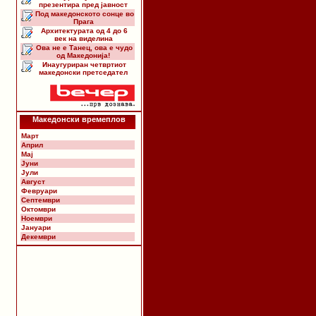
презентира пред јавност
Под македонското сонце во
Прага
Архитектурата од 4 до 6
век на виделина
Ова не е Танец, ова е чудо
од Македонија!
Инаугуриран четвртиот
македонски претседател
Македонски времеплов
Март
Април
Мај
Јуни
Јули
Август
Февруари
Септември
Октомври
Ноември
Јануари
Декември