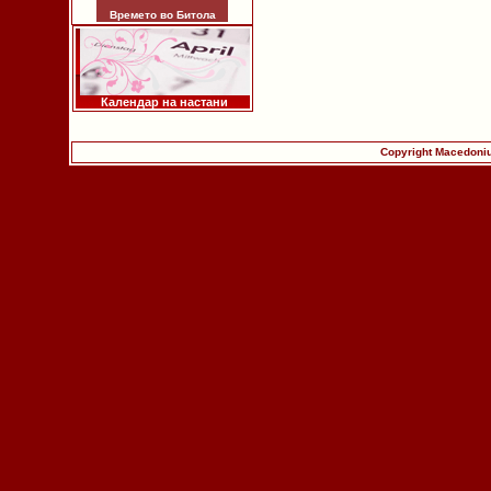
Времето во Битола
Календар на настани
Copyright Macedoniu