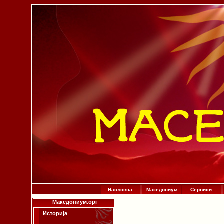
Насловна
Македониум
Сервиси
Македониум.орг
Историја