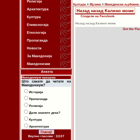
Религија
Култура
>
Музика
>
Македонски љубовни 
Архитектура
Назад назад Калино моме
Сподели на Facebook
Култура
Назад назад Калино моме
Етимологија
Get the Fla
Етнологија
Пропаганда
Новости
За Македонија
Македонизам
Анкета
Македониум прашува
Што сакате да читате на
Македониум?
Историја
Пропаганда
Религија
Дали знаевте дека?
Култура
Архитектура
Вкупно гласови : 11107
резултати