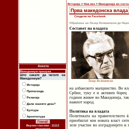
Религија
Историја
>
Нов век
>
Македонија во соста
Архитектура
Прва македонска влада
Култура
Сподели на Facebook
Етимологија
Обраќање на Лазар Колишевски до Народ
Составот на владата
Етнологија
Пропаганда
Новости
За Македонија
Македонизам
Анкета
Македониум прашува
Што сакате да читате на
Македониум?
Лазар Колишевски
Историја
на албанското малцинство. Во вл
Пропаганда
Србин, туку е и активен борец 
години живее во Македонија, так
Религија
нажиот народ.
Дали знаевте дека?
Култура
Политика на владата
Политиката на правителството ќ
Архитектура
приобштат кон новата власт сите
зеле участие во изградуенјето и
Вкупно гласови : 11112
резултати