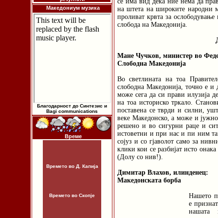
се има вид дека ние нема да пр
Македониум музика
на штета на широките народни ма
проливат крвта за ослободување 
слобода на Македонија.
Мане Чучков, министер во Фед
Слободна Македонија
Во светлината на тоа Правите
слободна Македонија, точно е и 
може сега да си прави илузија д
на тоа историско тркало. Стано
Благодарност до Синтезис и
поставена се тврди и силни, уш
Bagi communications
веке Македонско, а може и јужно
решено и во сигурни раце и сит
истоветни и при нас и пи ним та
Време
сојуз и со гјаволот само за нивн
клики кои се разбијат исто онака 
(Долу со нив!).
Времето во Д. Капија
Димитар Влахов, илинденец:
Македонската борба
Нашето п
Времето во Скопје
е признат
нашата 