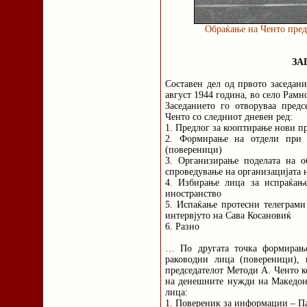
Обраќање на Ченто пред
ЗА
Составен дел од првото заседа
август 1944 година, во село Рам
Заседанието го отворуваа пред
Ченто со следниот дневен ред:
1. Предлог за кооптирање нови 
2. Формирање на отдели при 
(повереници)
3. Организирање поделата на 
спроведување на организацијата 
4. Избирање лица за испраќањ
иностранство
5. Испаќање протесни телеграм
интервјуто на Сава Косановиќ
6. Разно
… По другата точка формирањ
раководни лица (повереници),
председателот Методи А. Ченто к
на денешните нужди на Македони
лица:
1. Повереник за информации – П