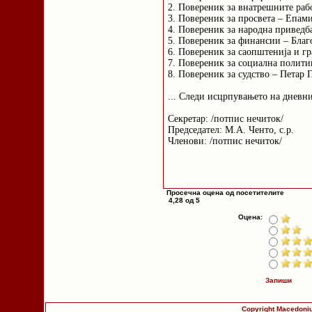
2. Повереник за внатрешните ра
3. Повереник за просвета – Епа
4. Повереник за народна приведб
5. Повереник за финансии – Благ
6. Повереник за саопштенија и г
7. Повереник за социална полити
8. Повереник за судство – Петар 
... Следи исцрпувањето на дневни
Секретар: /потпис нечиток/
Председател: М.А. Ченто, с.р.
Членови: /потпис нечиток/
Просечна оцена од посетителите
4,28 од 5
Оцена:
Запиши
Copyright Macedoniu