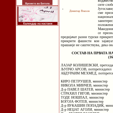
водачеств
Времето во Битола
сите слоб
Југослави
Димитар Влахов
сме приз
национа
заинтер
Календар на настани
положен
Македониј
се призн
преднјачат разни турски прикри
прикрити фашисти кои зајавуа
прашанје не саштествува, дека он
СОСТАВ НА ПРВАТА Н
(16
ЛАЗАР КОЛИШЕВСКИ, претседа
ЉУПЧО АРСОВ, потпретседател
АБДУРАИМ МЕХМЕД, потпретсе
КИРО ПЕТРУШЕВ, министер
НИКОЛА МИНЧЕВ, министер
Д-р ПАВЕЛ ШАТЕВ, министер
СТРАХИЛ ГИГОВ, мионистер
ТОДЕ НОШПАЛ, министер
БОГОЈА ФОТЕВ, министер
Д-р ВУКАШИН ПОПАДИЌ, мини
Д-р НЕЏАТ АГОЛИ, министер