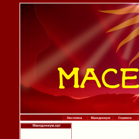
Насловна
Македониум
Сервиси
Македониум.орг
Историја